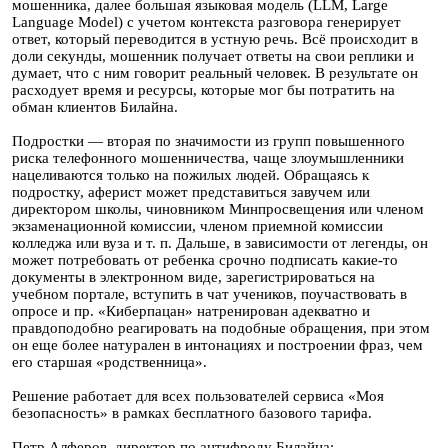
мошенника, далее большая языковая модель (LLM, Large
Language Model) с учетом контекста разговора генерирует
ответ, который переводится в устную речь. Всё происходит в
доли секунды, мошенник получает ответы на свои реплики и
думает, что с ним говорит реальный человек. В результате он
расходует время и ресурсы, которые мог бы потратить на
обман клиентов Билайна.
Подростки — вторая по значимости из групп повышенного
риска телефонного мошенничества, чаще злоумышленники
нацеливаются только на пожилых людей. Обращаясь к
подростку, аферист может представиться завучем или
директором школы, чиновником Минпросвещения или членом
экзаменационной комиссии, членом приемной комиссии
колледжа или вуза и т. п. Дальше, в зависимости от легенды, он
может потребовать от ребенка срочно подписать какие-то
документы в электронном виде, зарегистрироваться на
учебном портале, вступить в чат учеников, поучаствовать в
опросе и пр. «Киберпацан» натренирован адекватно и
правдоподобно реагировать на подобные обращения, при этом
он еще более натурален в интонациях и построении фраз, чем
его старшая «родственница».
Решение работает для всех пользователей сервиса «Моя
безопасность» в рамках бесплатного базового тарифа.
Петр Алферов, директор по антифроду Билайна: