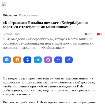
Общество
|
Главные новости
«Киберпацан» Билайна поможет «Кибербабушке»
бороться с телефонными мошенниками
03.06.26 14:20
1237
0
У ИИ-модели «Кибербабушка», которая в сети Билайна
общается с мошенниками под видом пожилой клиентки,
появился помощник — «Киберпацан».
Он подготовлен противостоять уловкам, рассчитанным на
подростков. В планах оператора — пополнять киберсемью,
чтобы мошенник при любом звонке попадал на ИИ-
собеседника, соответствующего полу и возрасту реального
владельца номера.
Вот как это работает: ИИ-алгоритм анализирует обращение