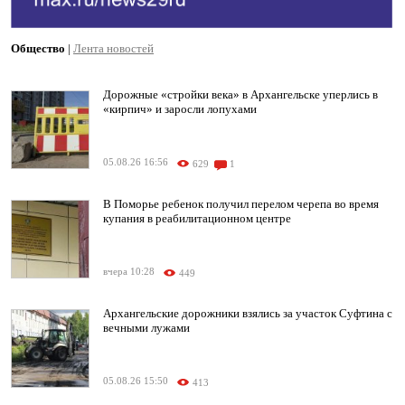
Общество
|
Лента новостей
Дорожные «стройки века» в Архангельске уперлись в
«кирпич» и заросли лопухами
05.08.26 16:56
629
1
В Поморье ребенок получил перелом черепа во время
купания в реабилитационном центре
вчера 10:28
449
Архангельские дорожники взялись за участок Суфтина с
вечными лужами
05.08.26 15:50
413