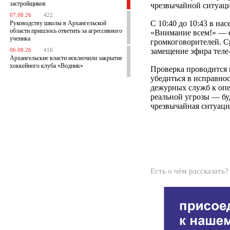
застройщиков
чрезвычайной ситуаци
07.08.26
422
С 10:40 до 10:43 в на
Руководству школы в Архангельской
области пришлось ответить за агрессивного
«Внимание всем!» — е
ученика
громкоговорителей. Ср
замещение эфира теле-
06.08.26
416
Архангельские власти исключили закрытие
хоккейного клуба «Водник»
Проверка проводится 
убедиться в исправнос
дежурных служб к оп
реальной угрозы — буд
чрезвычайная ситуаци
Есть о чём рассказать