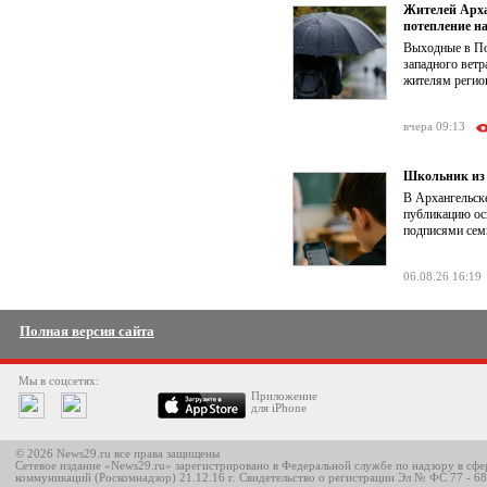
Жителей Арха
потепление на
Выходные в По
западного ветр
жителям регион
вчера 09:13
Школьник из 
В Архангельске
публикацию ос
подписями семь
06.08.26 16:19
Полная версия сайта
Мы в соцсетях:
Приложение
для iPhone
© 2026 News29.ru все права защищены
Сетевое издание «News29.ru» зарегистрировано в Федеральной службе по надзору в сф
коммуникаций (Роскомнадзор) 21.12.16 г. Свидетельство о регистрации Эл № ФС 77 - 6