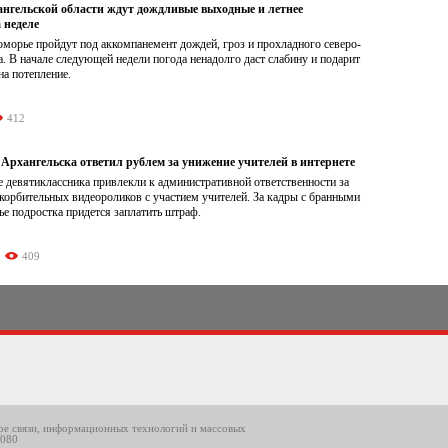
нгельской области ждут дождливые выходные и летнее
 неделе
морье пройдут под аккомпанемент дождей, гроз и прохладного северо-
а. В начале следующей недели погода ненадолго даст слабину и подарит
а потепление.
412
Архангельска ответил рублем за унижение учителей в интернете
 девятиклассника привлекли к административной ответственности за
корбительных видеороликов с участием учителей. За кадры с бранными
е подростка придется заплатить штраф.
409
ере связи, информационных технологий и массовых
8080