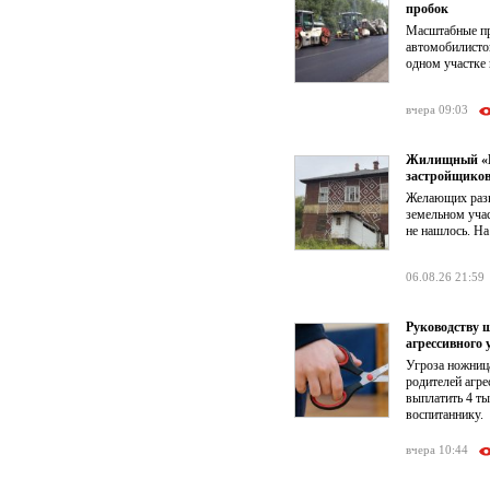
пробок
Масштабные пр
автомобилистов
одном участке 
вчера 09:03
Жилищный «КР
застройщико
Желающих разв
земельном учас
не нашлось. На
06.08.26 21:59
Руководству 
агрессивного 
Угроза ножниц
родителей агре
выплатить 4 т
воспитаннику.
вчера 10:44