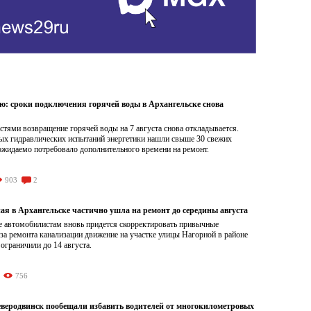
ою: сроки подключения горячей воды в Архангельске снова
тями возвращение горячей воды на 7 августа снова откладывается.
ых гидравлических испытаний энергетики нашли свыше 30 свежих
ожидаемо потребовало дополнительного времени на ремонт.
903
2
ая в Архангельске частично ушла на ремонт до середины августа
е автомобилистам вновь придется скорректировать привычные
а ремонта канализации движение на участке улицы Нагорной в районе
граничили до 14 августа.
756
Северодвинск пообещали избавить водителей от многокилометровых