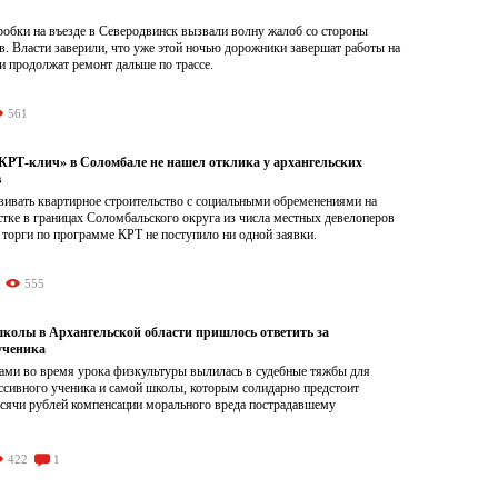
обки на въезде в Северодвинск вызвали волну жалоб со стороны
. Власти заверили, что уже этой ночью дорожники завершат работы на
и продолжат ремонт дальше по трассе.
561
Т-клич» в Соломбале не нашел отклика у архангельских
в
ивать квартирное строительство с социальными обременениями на
тке в границах Соломбальского округа из числа местных девелоперов
 торги по программе КРТ не поступило ни одной заявки.
555
школы в Архангельской области пришлось ответить за
ученика
ами во время урока физкультуры вылилась в судебные тяжбы для
ссивного ученика и самой школы, которым солидарно предстоит
ысячи рублей компенсации морального вреда пострадавшему
422
1