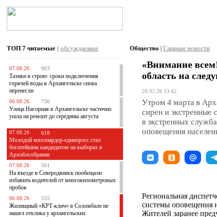
ТОП 7
читаемые
|
обсуждаемые
Общество
|
Главные новости
«Внимание всем!
07.08.26
903
область на след
Тазики в строю: сроки подключения
горячей воды в Архангельске снова
перенесли
28.02.26 13:42
Утром 4 марта в Арх
06.08.26
756
Улица Нагорная в Архангельске частично
сирен и экстренные 
ушла на ремонт до середины августа
в экстренных служба
оповещения населен
07.08.26
618
Молодой миллиардер-единоросс стал
богатейшим кандидатом на выборах в
Архоблсобрание
07.08.26
561
На въезде в Северодвинск пообещали
избавить водителей от многокилометровых
пробок
Региональная диспетч
06.08.26
555
системы оповещения на
Жилищный «КРТ-клич» в Соломбале не
Жителей заранее пред
нашел отклика у архангельских