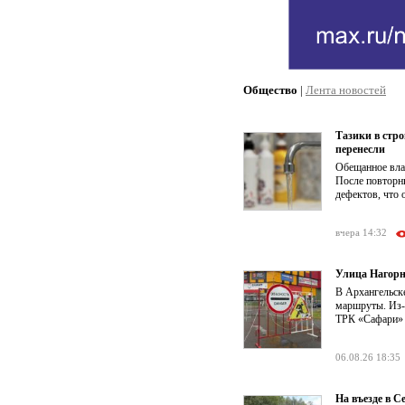
Общество
|
Лента новостей
Тазики в стр
перенесли
Обещанное влас
После повторн
дефектов, что 
вчера 14:32
Улица Нагорн
В Архангельск
маршруты. Из-з
ТРК «Сафари» о
06.08.26 18:35
На въезде в 