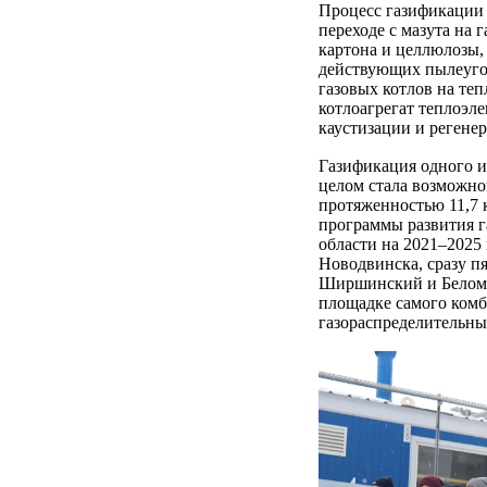
Процесс газификации 
переходе с мазута на 
картона и целлюлозы, 
действующих пылеугол
газовых котлов на те
котлоагрегат теплоэле
каустизации и регене
Газификация одного и
целом стала возможно
протяженностью 11,7 
программы развития г
области на 2021–2025 
Новодвинска, сразу п
Ширшинский и Беломор
площадке самого комб
газораспределительны