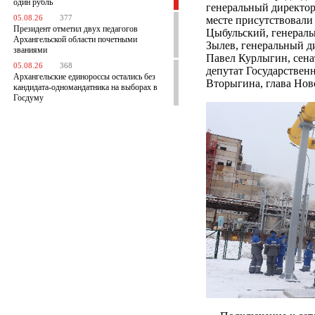
один рубль
генеральный директор
05.08.26
377
месте присутствовали
Президент отметил двух педагогов
Цыбульский, генерал
Архангельской области почетными
Зылев, генеральный д
званиями
Павел Курлыгин, сена
05.08.26
368
депутат Государствен
Архангельские единороссы остались без
Вторыгина, глава Нов
кандидата-одномандатника на выборах в
Госдуму