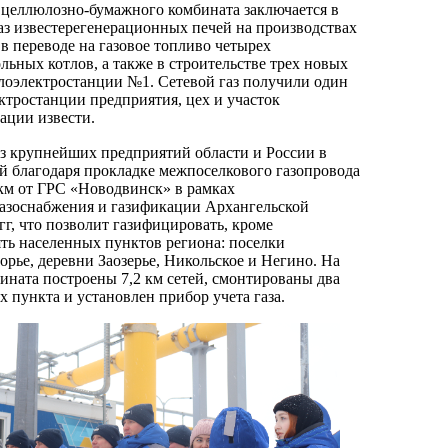
целлюлозно-бумажного комбината заключается в
газ известерегенерационных печей на производствах
в переводе на газовое топливо четырех
ьных котлов, а также в строительстве трех новых
плоэлектростанции №1. Сетевой газ получили один
ктростанции предприятия, цех и участок
рации извести.
з крупнейших предприятий области и России в
й благодаря прокладке межпоселкового газопровода
км от ГРС «Новодвинск» в рамках
азоснабжения и газификации Архангельской
гг, что позволит газифицировать, кроме
ять населенных пунктов региона: поселки
ье, деревни Заозерье, Никольское и Негино. На
ината построены 7,2 км сетей, смонтированы два
х пункта и установлен прибор учета газа.