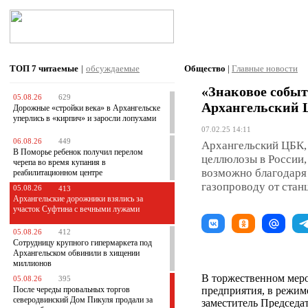
ТОП 7
читаемые
|
обсуждаемые
Общество
|
Главные новости
«Знаковое событ
05.08.26
629
Архангельский 
Дорожные «стройки века» в Архангельске
уперлись в «кирпич» и заросли лопухами
07.02.25 14:11
06.08.26
449
Архангельский ЦБК,
В Поморье ребенок получил перелом
целлюлозы в России, 
черепа во время купания в
возможно благодаря
реабилитационном центре
газопроводу от стан
05.08.26
413
Архангельские дорожники взялись за
участок Суфтина с вечными лужами
05.08.26
412
Сотрудницу крупного гипермаркета под
Архангельском обвинили в хищении
миллионов
В торжественном мер
05.08.26
395
После череды провальных торгов
предприятия, в режим
северодвинский Дом Пикуля продали за
заместитель Председа