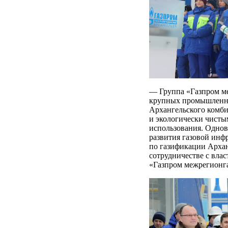
— Группа «Газпром ме
крупных промышленны
Архангельского комб
и экологически чисты
использования. Однов
развития газовой инфр
по газификации Архан
сотрудничестве с вла
«Газпром межрегионга