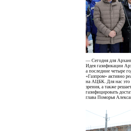
— Сегодня для Арханг
Идея газификации Арх
а последние четыре г
«Газпром» активно реа
на АЦБК. Для нас это
зрения, а также решае
газифицировать дост
глава Поморья Алекса