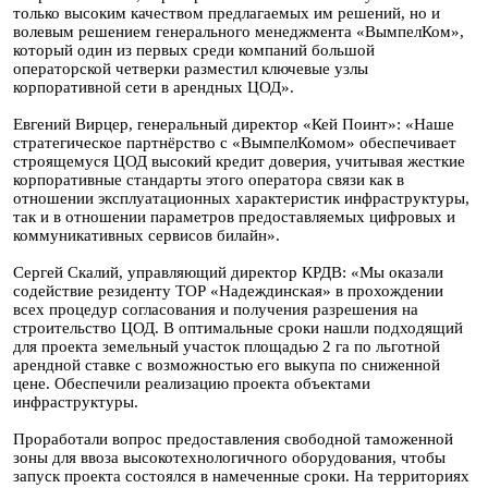
только высоким качеством предлагаемых им решений, но и
волевым решением генерального менеджмента «ВымпелКом»,
который один из первых среди компаний большой
операторской четверки разместил ключевые узлы
корпоративной сети в арендных ЦОД».
Евгений Вирцер, генеральный директор «Кей Поинт»: «Наше
стратегическое партнёрство с «ВымпелКомом» обеспечивает
строящемуся ЦОД высокий кредит доверия, учитывая жесткие
корпоративные стандарты этого оператора связи как в
отношении эксплуатационных характеристик инфраструктуры,
так и в отношении параметров предоставляемых цифровых и
коммуникативных сервисов билайн».
Сергей Скалий, управляющий директор КРДВ: «Мы оказали
содействие резиденту ТОР «Надеждинская» в прохождении
всех процедур согласования и получения разрешения на
строительство ЦОД. В оптимальные сроки нашли подходящий
для проекта земельный участок площадью 2 га по льготной
арендной ставке с возможностью его выкупа по сниженной
цене. Обеспечили реализацию проекта объектами
инфраструктуры.
Проработали вопрос предоставления свободной таможенной
зоны для ввоза высокотехнологичного оборудования, чтобы
запуск проекта состоялся в намеченные сроки. На территориях