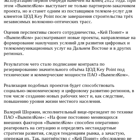
эксплуатацию первой очереди намечен на конец 2022 года. При
этом «ВымпелКом» выступает не только партнером-заказчиком
проекта, но и станет одним из поставщиков телеком-услуг для
клиентов ЦОД Key Point после завершения строительства трёх
независимых волоконно-оптических трасс.
Оценив перспективы своего сотрудничества, «Кей Поинт» и
«ВымпелКом» рассматривают новые проекты, направленные на
формирование наилучших условий для развития цифровых и
телекоммуникационных услуг на Дальнем Востоке и в других
регионах.
Результатом чего стало подписание контракта по
резервированию значительного объёма ЦОД Key Point под
технические и коммерческие мощности ПАО «ВымпелКом».
Реализация подобных проектов будет способствовать
социально-экономическому и цифровому развитию регионов, в
том числе созданию новых рабочих мест и, как следствие,
повышению уровня жизни местного населения.
Валерий Шоржин, исполнительный вице-президент по технике
ПАО «ВымпелКом»: «На фоне постоянно меняющихся
внешних факторов «ВымпелКом» способен оперативно
реагировать на ситуацию и определять нестандартные
стратегии развития, следуя тенденциям рынка, а зачастую,
опережая их. Так, партнёрство с «Кей Поинт» обусловлено не