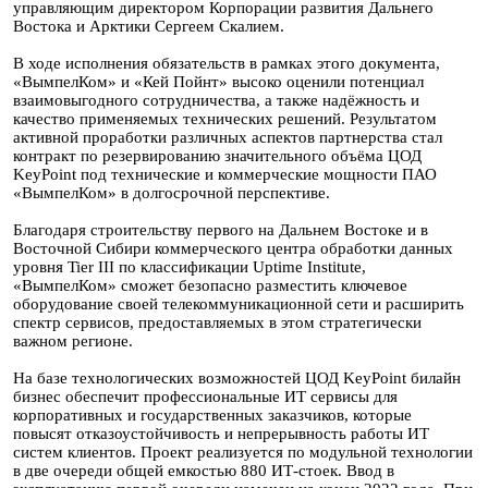
управляющим директором Корпорации развития Дальнего
Востока и Арктики Сергеем Скалием.
В ходе исполнения обязательств в рамках этого документа,
«ВымпелКом» и «Кей Пойнт» высоко оценили потенциал
взаимовыгодного сотрудничества, а также надёжность и
качество применяемых технических решений. Результатом
активной проработки различных аспектов партнерства стал
контракт по резервированию значительного объёма ЦОД
KeyPoint под технические и коммерческие мощности ПАО
«ВымпелКом» в долгосрочной перспективе.
Благодаря строительству первого на Дальнем Востоке и в
Восточной Сибири коммерческого центра обработки данных
уровня Tier III по классификации Uptime Institute,
«ВымпелКом» сможет безопасно разместить ключевое
оборудование своей телекоммуникационной сети и расширить
спектр сервисов, предоставляемых в этом стратегически
важном регионе.
На базе технологических возможностей ЦОД KeyPoint билайн
бизнес обеспечит профессиональные ИТ сервисы для
корпоративных и государственных заказчиков, которые
повысят отказоустойчивость и непрерывность работы ИТ
систем клиентов. Проект реализуется по модульной технологии
в две очереди общей емкостью 880 ИТ-стоек. Ввод в