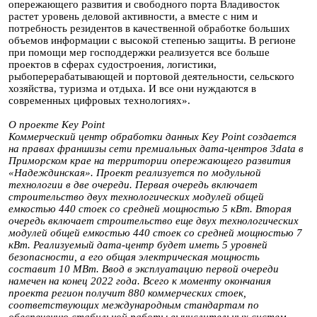
опережающего развития и свободного порта Владивосток
растет уровень деловой активности, а вместе с ним и
потребность резидентов в качественной обработке больших
объемов информации с высокой степенью защиты. В регионе
при помощи мер господдержки реализуется все больше
проектов в сферах судостроения, логистики,
рыбоперерабатывающей и портовой деятельности, сельского
хозяйства, туризма и отдыха. И все они нуждаются в
современных цифровых технологиях».
О проекте Key Point
Коммерческий центр обработки данных Key Point создается
на правах франшизы сети премиальных дата-центров 3data в
Приморском крае на территории опережающего развития
«Надеждинская». Проект реализуется по модульной
технологии в две очереди. Первая очередь включает
строительство двух технологических модулей общей
емкостью 440 стоек со средней мощностью 5 кВт. Вторая
очередь включает строительство еще двух технологических
модулей общей емкостью 440 стоек со средней мощностью 7
кВт. Реализуемый дата-центр будет иметь 5 уровней
безопасности, а его общая электрическая мощность
составит 10 МВт. Ввод в эксплуатацию первой очереди
намечен на конец 2022 года. Всего к моменту окончания
проекта регион получит 880 коммерческих стоек,
соответствующих международным стандартам по