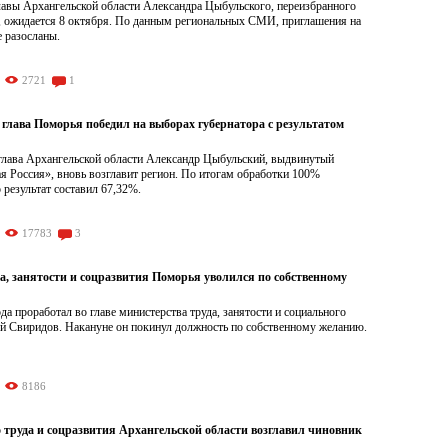
лавы Архангельской области Александра Цыбульского, переизбранного
к, ожидается 8 октября. По данным региональных СМИ, приглашения на
 разосланы.
2721
1
глава Поморья победил на выборах губернатора с результатом
лава Архангельской области Александр Цыбульский, выдвинутый
я Россия», вновь возглавит регион. По итогам обработки 100%
 результат составил 67,32%.
17783
3
а, занятости и соцразвития Поморья уволился по собственному
да проработал во главе министерства труда, занятости и социального
ей Свиридов. Накануне он покинул должность по собственному желанию.
8186
 труда и соцразвития Архангельской области возглавил чиновник