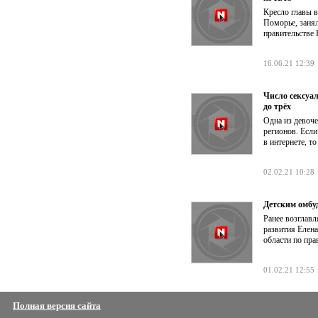
Кресло главы в
Поморье, занял
правительстве
16.06.21 12:39
Число сексуа
до трёх
Одна из девоче
регионов. Есл
в интернете, т
02.02.21 10:28
Детским омбу
Ранее возглавл
развития Елен
области по пра
01.02.21 12:55
Полная версия сайта