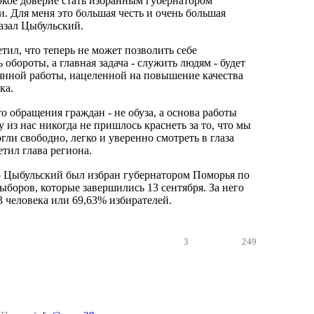
окое доверие стать избранным губернатором
. Для меня это большая честь и очень большая
казал Цыбульский.
тил, что теперь не может позволить себе
 обороты, а главная задача - служить людям - будет
оянной работы, нацеленной на повышение качества
ка.
 обращения граждан - не обуза, а основа работы
 из нас никогда не пришлось краснеть за то, что мы
гли свободно, легко и уверенно смотреть в глаза
етил глава региона.
 Цыбульский был избран губернатором Поморья по
ыборов, которые завершились 13 сентября. За него
3 человека или 69,63% избирателей.
3
249