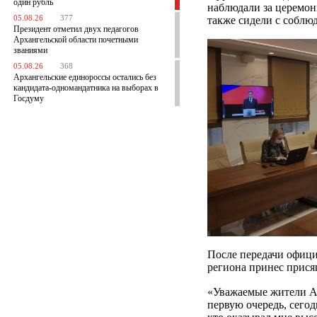
один рубль
наблюдали за церемон
05.08.26
377
также сидели с соблю
Президент отметил двух педагогов
Архангельской области почетными
званиями
05.08.26
368
Архангельские единороссы остались без
кандидата-одномандатника на выборах в
Госдуму
После передачи офици
региона принес присяг
«Уважаемые жители Ар
первую очередь, сегод