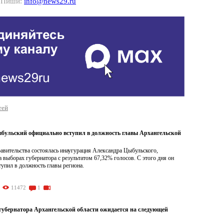
? Пиши:
info@news29.ru
тей
бульский официально вступил в должность главы Архангельской
авительства состоялась инаугурация Александра Цыбульского,
 выборах губернатора с результатом 67,32% голосов. С этого дня он
упил в должность главы региона.
11472
1
губернатора Архангельской области ожидается на следующей