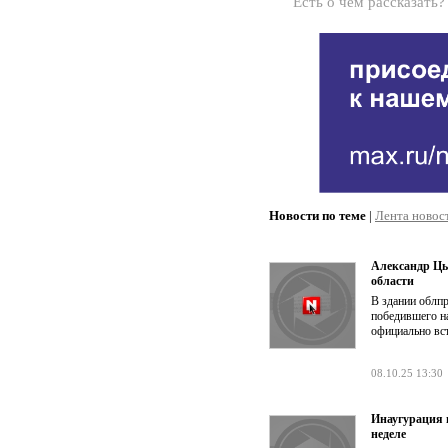
Есть о чём рассказать
Новости по теме
|
Лента новос
Александр Цы
области
В здании облпр
победившего на
официально вст
08.10.25 13:30
Инаугурация 
неделе