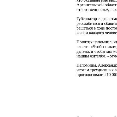
кто оказывал мне выс
Архангельской области
ответственность», - с
Губернатор также отме
расслабиться и сбавить
решаться в ходе пост
жизни каждого челове
Политик напомнил, что
власти. «Чтобы никому
делаем, и чтобы мы мо
нашим жителям, - отм
Напомним, Александр
итогам трехдневных в
проголосовали 210 06