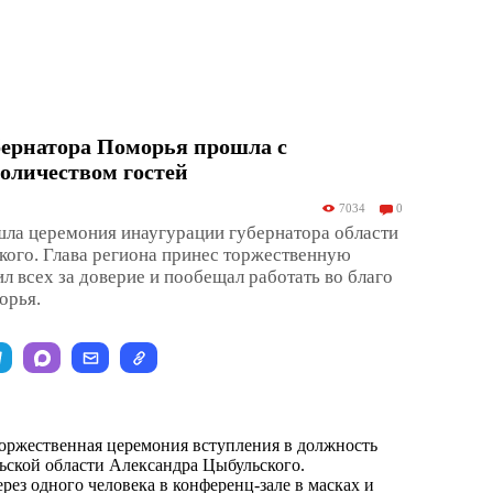
бернатора Поморья прошла с
оличеством гостей
7034
0
шла церемония инаугурации губернатора области
кого. Глава региона принес торжественную
ил всех за доверие и пообещал работать во благо
орья.
 торжественная церемония вступления в должность
ьской области Александра Цыбульского.
рез одного человека в конференц-зале в масках и