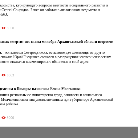
едомства, курирующего вопросы занятости и социального развития в
 Сергей Свиридов. Ранее он работал в аналогичном ведомстве в
 НАО.
5650
льных «жертв» экс-главы минобра Архангельской области возросло
к - жительница Северодвинска, остальные две школьницы из других
и сначала Юрий Гнедышев сознался в развращении несовершеннолетних
о после отказался комментировать обвинения в свой адрес.
8063
дсменом в Поморье назначена Елена Молчанова
явшая региональное министерство труда, занятости и социального
а Молчанова назначена уполномоченным при губернаторе Архангельской
вам ребенка.
3909