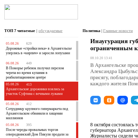
ТОП 7
читаемые
|
обсуждаемые
Политика
|
Главные новости
Инаугурация гу
05.08.26
629
ограниченным к
Дорожные «стройки века» в Архангельске
уперлись в «кирпич» и заросли лопухами
08.10.20 13:41
06.08.26
449
В Архангельске про
В Поморье ребенок получил перелом
Александра Цыбульс
черепа во время купания в
присягу, поблагодар
реабилитационном центре
каждого жителя Пом
05.08.26
413
Архангельские дорожники взялись за
участок Суфтина с вечными лужами
05.08.26
412
Сотрудницу крупного гипермаркета под
Архангельском обвинили в хищении
миллионов
8 октября состоялась
05.08.26
395
После череды провальных торгов
губернатора Архангел
северодвинский Дом Пикуля продали за
Журналисты сидели че