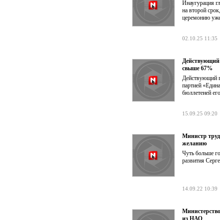
Инаугурация г
на второй сро
церемонию уже
02.10.25 11:35
Действующий 
свыше 67%
Действующий г
партией «Едина
бюллетеней его
15.09.25 09:20
Министр труд
желанию
Чуть больше го
развития Серг
14.09.22 10:39
Министерство
из НАО