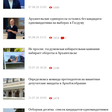
07.08.26 15:05
1999
Архангельские единороссы остались без кандидата-
одномандатника на выборах в Госдуму
05.08.26 13:21
1654
2
Не проспи: госдумовская избирательная кампания
набирает обороты в Архангельске
25.07.26 18:26
2248
Определилась команда претендентов на вакантные
депутатские мандаты в Архоблсобрании
21.07.26 19:03
2478
Отборная десятка: список кандидатов-одномандатников