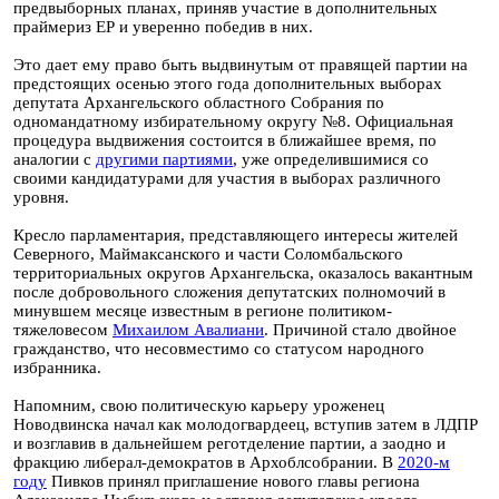
предвыборных планах, приняв участие в дополнительных
праймериз ЕР и уверенно победив в них.
Это дает ему право быть выдвинутым от правящей партии на
предстоящих осенью этого года дополнительных выборах
депутата Архангельского областного Собрания по
одномандатному избирательному округу №8. Официальная
процедура выдвижения состоится в ближайшее время, по
аналогии с
другими партиями
, уже определившимися со
своими кандидатурами для участия в выборах различного
уровня.
Кресло парламентария, представляющего интересы жителей
Северного, Маймаксанского и части Соломбальского
территориальных округов Архангельска, оказалось вакантным
после добровольного сложения депутатских полномочий в
минувшем месяце известным в регионе политиком-
тяжеловесом
Михаилом Авалиани
. Причиной стало двойное
гражданство, что несовместимо со статусом народного
избранника.
Напомним, свою политическую карьеру уроженец
Новодвинска начал как молодогвардеец, вступив затем в ЛДПР
и возглавив в дальнейшем реготделение партии, а заодно и
фракцию либерал-демократов в Архоблсобрании. В
2020-м
году
Пивков принял приглашение нового главы региона