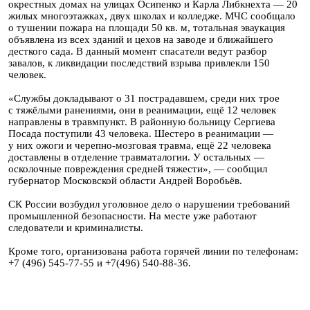
окрестных домах на улицах Осипенко и Карла Либкнехта — 20
жилых многоэтажках, двух школах и колледже. МЧС сообщало
о тушении пожара на площади 50 кв. м, тотальная эваукация
объявлена из всех зданий и цехов на заводе и ближайшего
десткого сада. В данный момент спасатели ведут разбор
завалов, к ликвидации последствий взрыва привлекли 150
человек.
«Службы докладывают о 31 пострадавшем, среди них трое
с тяжёлыми ранениями, они в реанимации, ещё 12 человек
направлены в травмпункт. В районную больницу Сергиева
Посада поступили 43 человека. Шестеро в реанимации —
у них ожоги и черепно-мозговая травма, ещё 22 человека
доставлены в отделение травматалогии. У остальных —
осколочные повреждения средней тяжести», — сообщил
губернатор Московской области Андрей Воробьёв.
СК России возбудил уголовное дело о нарушении требований
промышленной безопасности. На месте уже работают
следователи и криминалисты.
Кроме того, организована работа горячей линии по телефонам:
+7 (496) 545-77-55 и +7(496) 540-88-36.