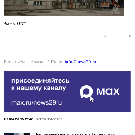
фото МЧС
6
0
Есть о чём рассказать? Пиши:
info@news29.ru
Новости по теме
|
Лента новостей
При тушении крупного пожара в Архангельске