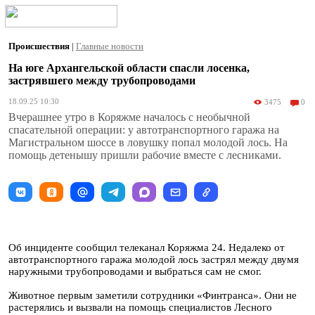
Происшествия
|
Главные новости
На юге Архангельской области спасли лосенка,
застрявшего между трубопроводами
18.09.25 10:30
3475
0
Вчерашнее утро в Коряжме началось с необычной
спасательной операции: у автотранспортного гаража на
Магистральном шоссе в ловушку попал молодой лось. На
помощь детенышу пришли рабочие вместе с лесниками.
Об инциденте сообщил телеканал Коряжма 24. Недалеко от
автотранспортного гаража молодой лось застрял между двумя
наружными трубопроводами и выбраться сам не смог.
Животное первым заметили сотрудники «Финтранса». Они не
растерялись и вызвали на помощь специалистов Лесного