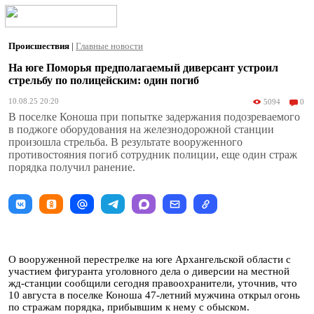
Происшествия
|
Главные новости
На юге Поморья предполагаемый диверсант устроил
стрельбу по полицейским: один погиб
10.08.25 20:20
5094
0
В поселке Коноша при попытке задержания подозреваемого
в поджоге оборудования на железнодорожной станции
произошла стрельба. В результате вооруженного
противостояния погиб сотрудник полиции, еще один страж
порядка получил ранение.
О вооруженной перестрелке на юге Архангельской области с
участием фигуранта уголовного дела о диверсии на местной
жд-станции сообщили сегодня правоохранители, уточнив, что
10 августа в поселке Коноша 47-летний мужчина открыл огонь
по стражам порядка, прибывшим к нему с обыском.