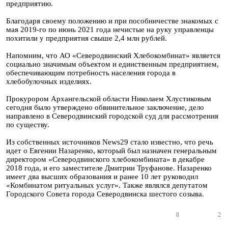
предприятию.
Благодаря своему положению и при пособничестве знакомых с
мая 2019-го по июнь 2021 года нечистые на руку управленцы
похитили у предприятия свыше 2,4 млн рублей.
Напомним, что АО «Северодвинский Хлебокомбинат» является
социально значимым объектом и единственным предприятием,
обеспечивающим потребность населения города в
хлебобулочных изделиях.
Прокурором Архангельской области Николаем Хлустиковым
сегодня было утверждено обвинительное заключение, дело
направлено в Северодвинский городской суд для рассмотрения
по существу.
Из собственных источников News29 стало известно, что речь
идет о Евгении Назаренко, который был назначен генеральным
директором «Северодвинского хлебокомбината» в декабре
2018 года, и его заместителе Дмитрии Труфанове. Назаренко
имеет два высших образования и ранее 10 лет руководил
«Комбинатом ритуальных услуг». Также являлся депутатом
Городского Совета города Северодвинска шестого созыва.
8
2