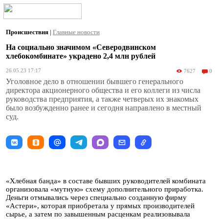
Происшествия
|
Главные новости
На социально значимом «Северодвинском
хлебокомбинате» украдено 2,4 млн рублей
26.05.23 17:17
7627
0
Уголовное дело в отношении бывшего генерального
директора акционерного общества и его коллеги из числа
руководства предприятия, а также четверых их знакомых
было возбужденно ранее и сегодня направлено в местный
суд.
«Хлебная банда» в составе бывших руководителей комбината
организовала «мутную» схему дополнительного приработка.
Деньги отмывались через специально созданную фирму
«Астери», которая приобретала у прямых производителей
сырье, а затем по завышенным расценкам реализовывала