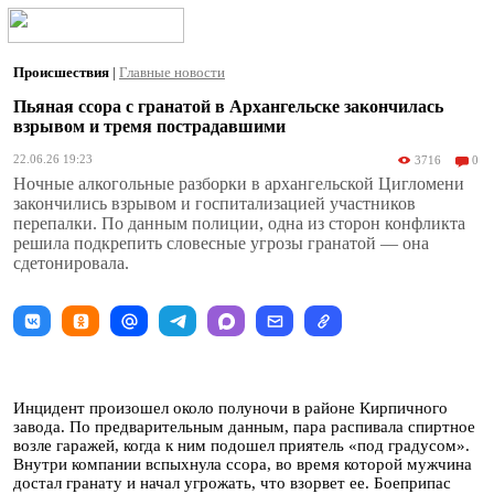
Происшествия
|
Главные новости
Пьяная ссора с гранатой в Архангельске закончилась
взрывом и тремя пострадавшими
22.06.26 19:23
3716
0
Ночные алкогольные разборки в архангельской Цигломени
закончились взрывом и госпитализацией участников
перепалки. По данным полиции, одна из сторон конфликта
решила подкрепить словесные угрозы гранатой — она
сдетонировала.
Инцидент произошел около полуночи в районе Кирпичного
завода. По предварительным данным, пара распивала спиртное
возле гаражей, когда к ним подошел приятель «под градусом».
Внутри компании вспыхнула ссора, во время которой мужчина
достал гранату и начал угрожать, что взорвет ее. Боеприпас