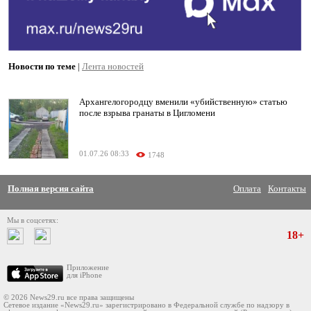
Новости по теме
|
Лента новостей
Архангелогородцу вменили «убийственную» статью
после взрыва гранаты в Цигломени
01.07.26 08:33
1748
Полная версия сайта
Оплата
Контакты
Мы в соцсетях:
18+
Приложение
для iPhone
© 2026 News29.ru все права защищены
Сетевое издание «News29.ru» зарегистрировано в Федеральной службе по надзору в