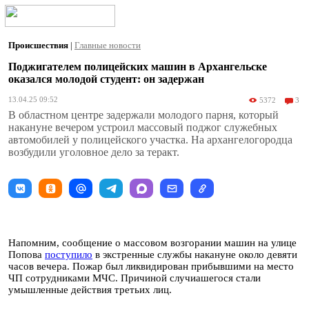
Происшествия
|
Главные новости
Поджигателем полицейских машин в Архангельске
оказался молодой студент: он задержан
13.04.25 09:52
5372
3
В областном центре задержали молодого парня, который
накануне вечером устроил массовый поджог служебных
автомобилей у полицейского участка. На архангелогородца
возбудили уголовное дело за теракт.
Напомним, сообщение о массовом возгорании машин на улице
Попова
поступило
в экстренные службы накануне около девяти
часов вечера. Пожар был ликвидирован прибывшими на место
ЧП сотрудниками МЧС. Причиной случиашегося стали
умышленные действия третьих лиц.