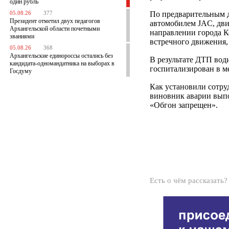
один рубль
По предварительным д
05.08.26
377
Президент отметил двух педагогов
автомобилем JAC, дви
Архангельской области почетными
направлении города К
званиями
встречного движения
05.08.26
368
Архангельские единороссы остались без
В результате ДТП вод
кандидата-одномандатника на выборах в
госпитализирован в 
Госдуму
Как установили сотр
виновник аварии выпо
«Обгон запрещен».
Есть о чём рассказать