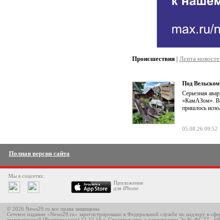
Происшествия
|
Лента новосте
Под Вельском
Серьезная авар
«КамАЗом». Во
пришлось испол
05.08.26 09:52
Полная версия сайта
Мы в соцсетях:
Приложение
для iPhone
© 2026 News29.ru все права защищены
Сетевое издание «News29.ru» зарегистрировано в Федеральной службе по надзору в сф
коммуникаций (Роскомнадзор) 21.12.16 г. Свидетельство о регистрации Эл № ФС 77 - 6