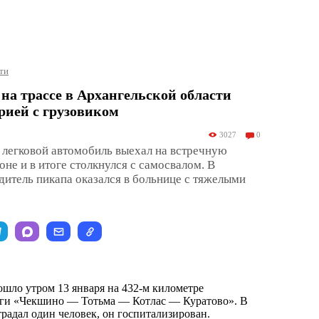
ти
на трассе в Архангельской области
рией с грузовиком
3027
0
 легковой автомобиль выехал на встречную
оне и в итоге столкнулся с самосвалом. В
одитель пикапа оказался в больнице с тяжелыми
шло утром 13 января на 432-м километре
оги «Чекшино — Тотьма — Котлас — Куратово». В
традал один человек, он госпитализирован.