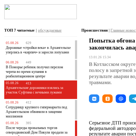
ТОП 7
читаемые
|
обсуждаемые
Происшествия
|
Главные новос
Попытка обгона 
05.08.26
629
закончилась ава
Дорожные «стройки века» в Архангельске
уперлись в «кирпич» и заросли лопухами
13.01.26 15:34
06.08.26
449
В Котласском округе
В Поморье ребенок получил перелом
полосу в запретной з
черепа во время купания в
результате аварии в
реабилитационном центре
травмами.
05.08.26
413
Архангельские дорожники взялись за
участок Суфтина с вечными лужами
05.08.26
412
Сотрудницу крупного гипермаркета под
Архангельском обвинили в хищении
миллионов
Серьезное ДТП произо
05.08.26
395
После череды провальных торгов
федеральной автодор
северодвинский Дом Пикуля продали за
результате аварии пос