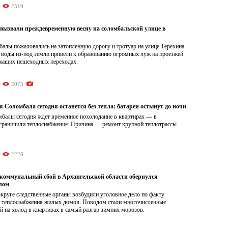
2510
 вызвали преждевременную весну на соломбальской улице в
алы пожаловались на затопленную дорогу и тротуар на улице Терехина.
 воды из-под земли привели к образованию огромных луж на проезжей
ежащих пешеходных переходах.
2073
 Соломбала сегодня останется без тепла: батареи остынут до ночи
балы сегодня ждет временное похолодание в квартирах — в
граничили теплоснабжение. Причина — ремонт крупной теплотрассы.
2228
оммунальный сбой в Архангельской области обернулся
лом
круге следственные органы возбудили уголовное дело по факту
 теплоснабжения жилых домов. Поводом стали многочисленные
 на холод в квартирах в самый разгар зимних морозов.