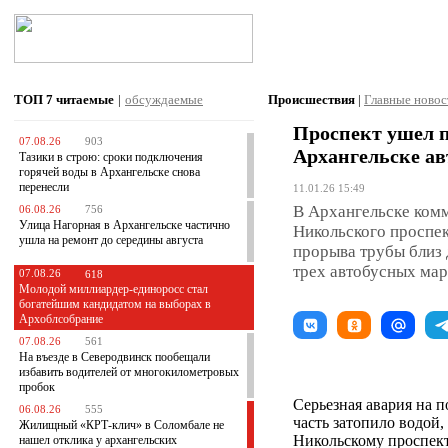
ТОП 7
читаемые
|
обсуждаемые
Происшествия
|
Главные новос
Проспект ушел по
07.08.26
903
Архангельске ав
Тазики в строю: сроки подключения
горячей воды в Архангельске снова
перенесли
11.01.26 15:49
В Архангельске комм
06.08.26
756
Улица Нагорная в Архангельске частично
Никольского проспек
ушла на ремонт до середины августа
прорыва трубы близ
трех автобусных ма
07.08.26
618
Молодой миллиардер-единоросс стал
богатейшим кандидатом на выборах в
Архоблсобрание
07.08.26
561
На въезде в Северодвинск пообещали
избавить водителей от многокилометровых
пробок
Серьезная авария на 
06.08.26
555
часть затопило водой
Жилищный «КРТ-клич» в Соломбале не
Никольскому проспект
нашел отклика у архангельских