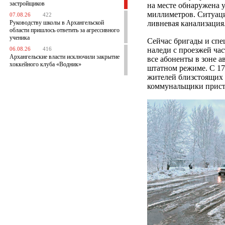
застройщиков
на месте обнаружена 
миллиметров. Ситуаци
07.08.26
422
Руководству школы в Архангельской
ливневая канализация
области пришлось ответить за агрессивного
ученика
Сейчас бригады и спе
наледи с проезжей ча
06.08.26
416
Архангельские власти исключили закрытие
все абоненты в зоне 
хоккейного клуба «Водник»
штатном режиме. С 17
жителей близстоящих 
коммунальщики прист