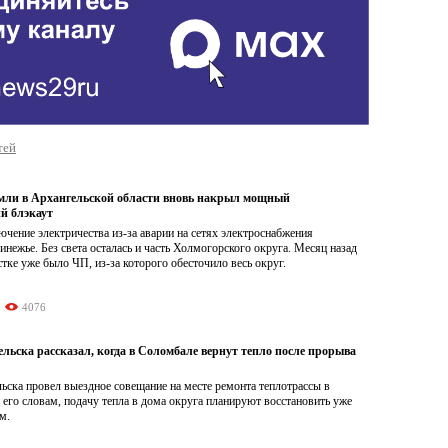
тей
мли в Архангельской области вновь накрыл мощный
й блэкаут
чение электричества из-за аварии на сетях электроснабжения
нежье. Без света осталась и часть Холмогорского округа. Месяц назад
стке уже было ЧП, из-за которого обесточило весь округ.
4076
льска рассказал, когда в Соломбале вернут тепло после прорыва
ьска провел выездное совещание на месте ремонта теплотрассы в
его словам, подачу тепла в дома округа планируют восстановить уже
м.