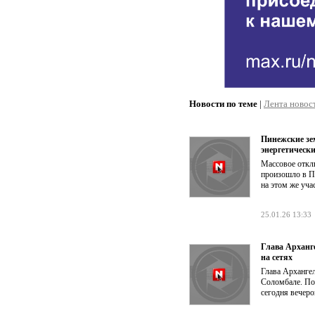
Новости по теме
|
Лента новос
Пинежские зе
энергетически
Массовое отклю
произошло в Пи
на этом же уча
25.01.26 13:33
Глава Арханге
на сетях
Глава Архангел
Соломбале. По 
сегодня вечеро