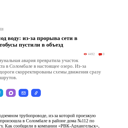
ти
д воду: из-за прорыва сети в
тобусы пустили в объезд
4492
0
унальная авария превратила участок
та в Соломбале в настоящее озеро. Из-за
 дороги скорректированы схемы движения сразу
ршрутов.
подземном трубопроводе, из-за которой проезжую
, произошла в Соломбале в районе дома №112 по
у. Как сообщили в компании «РВК-Архангельск»,