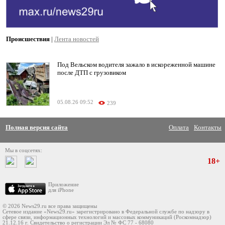
Происшествия
|
Лента новостей
Под Вельском водителя зажало в искореженной машине
после ДТП с грузовиком
05.08.26 09:52
239
Полная версия сайта
Оплата
Контакты
Мы в соцсетях:
18+
Приложение
для iPhone
© 2026 News29.ru все права защищены
Сетевое издание «News29.ru» зарегистрировано в Федеральной службе по надзору в
сфере связи, информационных технологий и массовых коммуникаций (Роскомнадзор)
21.12.16 г. Свидетельство о регистрации Эл № ФС 77 - 68080