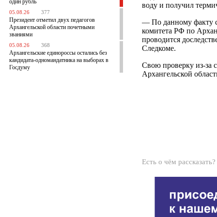
один рубль
воду и получил терми
05.08.26
377
Президент отметил двух педагогов
— По данному факту 
Архангельской области почетными
комитета РФ по Архан
званиями
проводится доследств
05.08.26
368
Следкоме.
Архангельские единороссы остались без
кандидата-одномандатника на выборах в
Свою проверку из-за 
Госдуму
Архангельской облас
Есть о чём рассказать