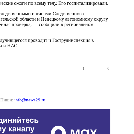
ческие ожоги по всему телу. Его госпитализировали.
следственными органами Следственного
гельской области и Ненецкому автономному округу
енная проверка, — сообщили в региональном
случивщегося проводит и Гострудинспекция в
ти и НАО.
1
0
? Пиши:
info@news29.ru