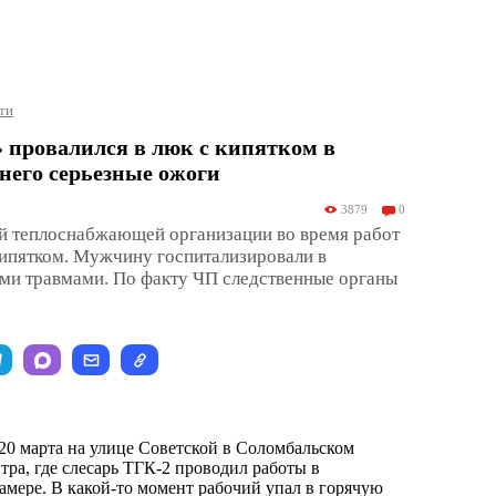
ти
 провалился в люк с кипятком в
 него серьезные ожоги
3879
0
й теплоснабжающей организации во время работ
кипятком. Мужчину госпитализировали в
ыми травмами. По факту ЧП следственные органы
0 марта на улице Советской в Соломбальском
тра, где слесарь ТГК-2 проводил работы в
амере. В какой-то момент рабочий упал в горячую