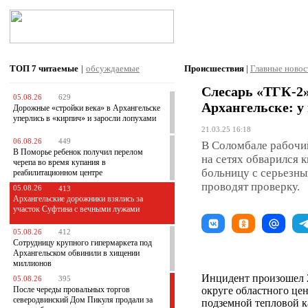
ТОП 7
читаемые
|
обсуждаемые
Происшествия
|
Главные новос
Слесарь «ТГК-2»
05.08.26
629
Архангельске: у
Дорожные «стройки века» в Архангельске
уперлись в «кирпич» и заросли лопухами
21.03.25 16:18
06.08.26
449
В Соломбале рабочи
В Поморье ребенок получил перелом
на сетях обварился 
черепа во время купания в
больницу с серьезн
реабилитационном центре
проводят проверку.
05.08.26
413
Архангельские дорожники взялись за
участок Суфтина с вечными лужами
05.08.26
412
Сотрудницу крупного гипермаркета под
Архангельском обвинили в хищении
миллионов
Инцидент произошел 2
05.08.26
395
После череды провальных торгов
округе областного цен
северодвинский Дом Пикуля продали за
подземной тепловой к