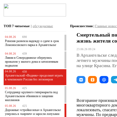
ТОП 7
читаемые
|
обсуждаемые
Происшествия
|
Главные новос
Смертельный по
04.08.26
690
жизнь жителя с
Ревизия развеяла надежду о сдаче в срок
Ломоносовского парка в Архангельске
23.06.26 09:24
04.08.26
439
В Архангельске след
Ливни в Северодвинске обернулись
летнего мужчины по
провалом у жилого дома и затопленным
на улице Красина. Е
подвалом
04.08.26
430
Архангельский «Водник» продолжит играть
в чемпионате России без легионеров
05.08.26
425
Сотрудницу крупного гипермаркета под
Архангельском обвинили в хищении
миллионов
Возгорание произошло
многоквартирного дом
05.08.26
425
локализовать, спасате
Дорожные «стройки века» в Архангельске
уперлись в «кирпич» и заросли лопухами
мужчины. По предвари