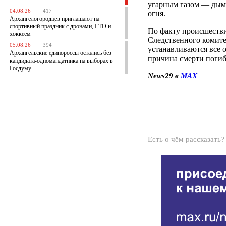
угарным газом — дым, 
04.08.26
417
огня.
Архангелогородцев приглашают на
спортивный праздник с дронами, ГТО и
По факту происшестви
хоккеем
Следственного комите
05.08.26
394
устанавливаются все о
Архангельские единороссы остались без
причина смерти поги
кандидата-одномандатника на выборах в
Госдуму
News29 в
MAX
Есть о чём рассказать