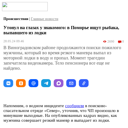
Происшествия
|
Главные новости
Утонул на глазах у знакомого: в Поморье ищут рыбака,
выпавшего из лодки
28.05.24 09:46
2690
0
В Виноградовском районе продолжаются поиски пожилого
мужчины, который во время резкого маневра выпал из
моторной лодки в воду и пропал. Момент трагедии
запечатлела видеокамера. Тело пенсионера все еще не
найдено.
Напомним, о водном инциденте
сообщили
в поисково-
спасательном отряде «Север», уточнив, что ЧП произошло в
минувшие выходные. На опубликованных кадрах видно, как
мужчина совершает резкий маневр и выпадает из лодки.