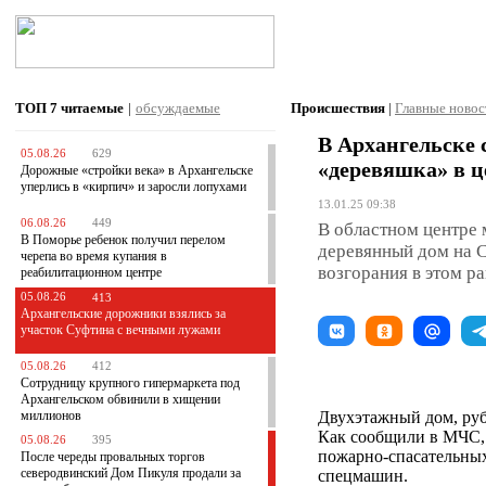
ТОП 7
читаемые
|
обсуждаемые
Происшествия
|
Главные новос
В Архангельске 
05.08.26
629
«деревяшка» в ц
Дорожные «стройки века» в Архангельске
уперлись в «кирпич» и заросли лопухами
13.01.25 09:38
06.08.26
449
В областном центре
В Поморье ребенок получил перелом
деревянный дом на С
черепа во время купания в
возгорания в этом р
реабилитационном центре
05.08.26
413
Архангельские дорожники взялись за
участок Суфтина с вечными лужами
05.08.26
412
Сотрудницу крупного гипермаркета под
Архангельском обвинили в хищении
миллионов
Двухэтажный дом, рубл
Как сообщили в МЧС, 
05.08.26
395
пожарно-спасательных
После череды провальных торгов
северодвинский Дом Пикуля продали за
спецмашин.