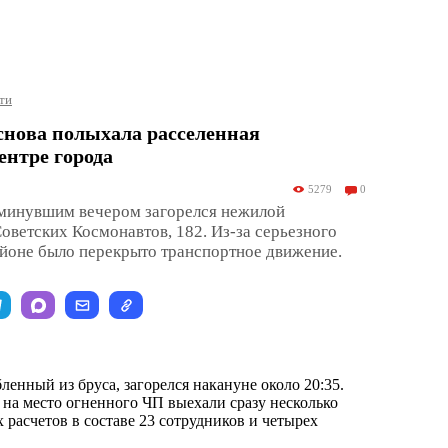
ти
снова полыхала расселенная
ентре города
5279
0
 минувшим вечером загорелся нежилой
оветских Космонавтов, 182. Из-за серьезного
айоне было перекрыто транспортное движение.
енный из бруса, загорелся накануне около 20:35.
на место огненного ЧП выехали сразу несколько
 расчетов в составе 23 сотрудников и четырех