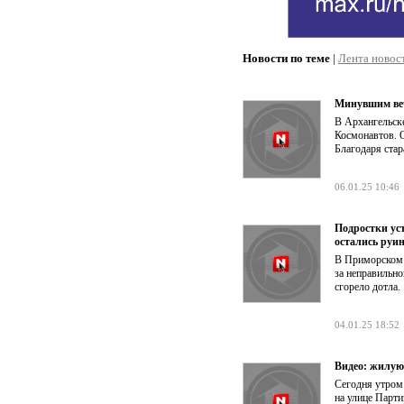
Новости по теме
|
Лента новос
Минувшим веч
В Архангельске
Космонавтов. 
Благодаря ста
06.01.25 10:46
Подростки ус
остались руи
В Приморском 
за неправильно
сгорело дотла.
04.01.25 18:52
Видео: жилую
Сегодня утром
на улице Парти