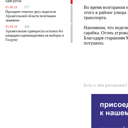
один рубль
Во время возгорания н
05.08.26
377
Президент отметил двух педагогов
этого в районе улицы
Архангельской области почетными
транспорта.
званиями
05.08.26
368
Напомним, что недел
Архангельские единороссы остались без
сарайка. Огонь угрож
кандидата-одномандатника на выборах в
Благодаря стараниям 
Госдуму
потушено.
Есть о чём рассказать