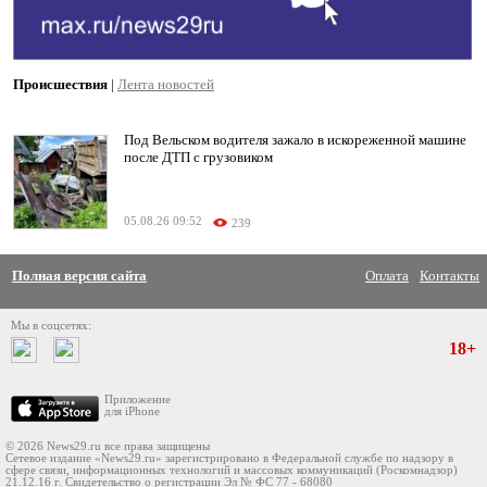
Происшествия
|
Лента новостей
Под Вельском водителя зажало в искореженной машине
после ДТП с грузовиком
05.08.26 09:52
239
Полная версия сайта
Оплата
Контакты
Мы в соцсетях:
18+
Приложение
для iPhone
© 2026 News29.ru все права защищены
Сетевое издание «News29.ru» зарегистрировано в Федеральной службе по надзору в
сфере связи, информационных технологий и массовых коммуникаций (Роскомнадзор)
21.12.16 г. Свидетельство о регистрации Эл № ФС 77 - 68080