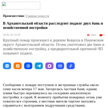
Происшествия
|
Главные новости
В Архангельской области расследуют поджог двух бань и
хозяйственной постройки
18.05.26 14:29
3401
0
Крупный пожар произошел в деревне Кеврола в Пинежском
округе Архангельской области. Огонь уничтожил две бани и
хозяйственную постройку, а предварительной причиной ЧП
называют поджог.
Сообщение о пожаре поступило в экстренные службы около
семи часов вечера 17 мая. Загорелась частная баня, однако
пламя быстро перекинулось на соседнюю аналогичную
постройку и сарай. К моменту прибытия пожарных огонь уже
охватил все строения, а местные жители тщетно пытались
справиться с возгоранием подручными средствами.