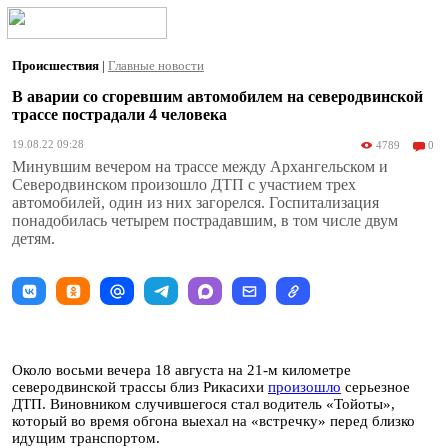
Происшествия
|
Главные новости
В аварии со сгоревшим автомобилем на северодвинской
трассе пострадали 4 человека
19.08.22 09:28
4789
0
Минувшим вечером на трассе между Архангельском и
Северодвинском произошло ДТП с участием трех
автомобилей, один из них загорелся. Госпитализация
понадобилась четырем пострадавшим, в том числе двум
детям.
Около восьми вечера 18 августа на 21-м километре
северодвинской трассы близ Рикасихи
произошло
серьезное
ДТП. Виновником случившегося стал водитель «Тойоты»,
который во время обгона выехал на «встречку» перед близко
идущим транспортом.