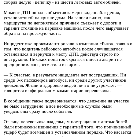
собрав целую «цепочку» из шести легковых автомобилей.
Момент ДТП попал в объектив камеры видеонаблюдения,
установленной на крыше дома. На записи видно, как
маршрутка по непонятным причинам съезжает с дороги и
таранит стоящие на парковке машины, после чего выруливает
обратно на проезжую часть.
Инцидент уже прокомментировали в компании «Рико», заявив о
том, что водитель рейсового автобуса после случившегося
остановился и вернулся к месту ДТП, действуя строго по
инструкции. Никаких попыток скрыться с места аварии не
предпринималось, отметили в фирме.
— К счастью, в результате инцидента нет пострадавших. Ни
среди 3-х пассажиров автобуса, ни среди других участников
движения. Жизни и здоровью людей ничто не угрожает, —
говорится в официальном комментарии перевозчика.
В сообщении также подчеркивается, что движение на участке
не было затруднено, а все необходимые службы были
уведомлены сразу после события.
От лица перевозчика владельцам пострадавших автомобилей
были принесены извинения с гарантией того, что причиненный
ущерб будет возмещен в установленном порядке. Что касается