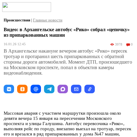
Происшествия
|
Главные новости
Видео: в Архангельске автобус «Рико» собрал «цепочку»
из припаркованных машин
16.01.26 12:45
3978
0
В Архангельске накануне вечером автобус «Рико» пересек
тротуар и протаранил шесть припаркованных с обратной
стороны дороги автомобилей. Момент ДТП, произошедшего
на Московском проспекте, попал в объектив камеры
видеонаблюдения.
Массовая авария с участием маршрутки произошла около
девяти вечера 15 января на пересечении Московского
проспекта и улицы Галушина. Автобус перевозчика «Рико»,
выполняя рейс по городу, внезапно выехал на тротуар, пересек
его и врезался в ряд припаркованных у дома №47 машин,