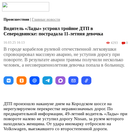
Происшествия
|
Главные новости
Водитель «Лады» устроил тройное ДТП в
Северодвинске: пострадала 11-летняя девочка
16.03.25 16:13
4293
0
В городе корабелов рулевой отечественной легковушки
спровоцировал массовую аварию, не уступив дорогу при
повороте. В результате аварии травмы получили несколько
человек, а несовершеннолетняя девочка попала в больницу.
ДТП произошло накануне днем на Кородском шоссе на
нерегулируемом перекрестке неравнозначных дорог. По
предварительной информации, 49-летний водитель «Лады» при
повороте налево не уступил дорогу Nissan, за рулем которого
находилась женщина. От удара иномарку отбросило на
Volkswagen, выезжавшего со второстепенной дороги.