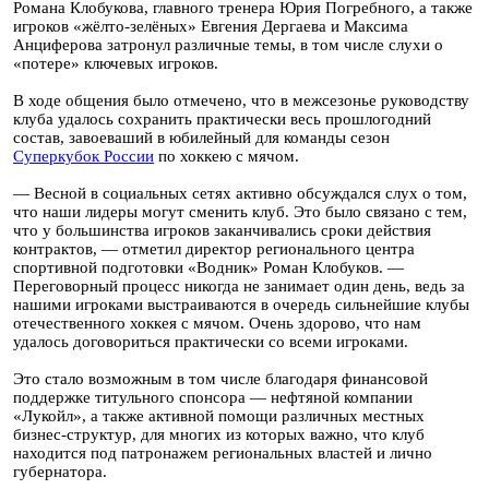
Романа Клобукова, главного тренера Юрия Погребного, а также
игроков «жёлто-зелёных» Евгения Дергаева и Максима
Анциферова затронул различные темы, в том числе слухи о
«потере» ключевых игроков.
В ходе общения было отмечено, что в межсезонье руководству
клуба удалось сохранить практически весь прошлогодний
состав, завоеваший в юбилейный для команды сезон
Суперкубок России
по хоккею с мячом.
— Весной в социальных сетях активно обсуждался слух о том,
что наши лидеры могут сменить клуб. Это было связано с тем,
что у большинства игроков заканчивались сроки действия
контрактов, — отметил директор регионального центра
спортивной подготовки «Водник» Роман Клобуков. —
Переговорный процесс никогда не занимает один день, ведь за
нашими игроками выстраиваются в очередь сильнейшие клубы
отечественного хоккея с мячом. Очень здорово, что нам
удалось договориться практически со всеми игроками.
Это стало возможным в том числе благодаря финансовой
поддержке титульного спонсора — нефтяной компании
«Лукойл», а также активной помощи различных местных
бизнес-структур, для многих из которых важно, что клуб
находится под патронажем региональных властей и лично
губернатора.