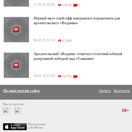
17.05.25 09:02
16578
2
Первый матч плей-офф завершился поражением для
архангельского «Водника»
06.03.25 11:12
15388
Архангельский «Водник» отметил столетний юбилей
разгромной победой над «Саянами»
19.01.25 15:05
16756
1
Полная версия сайта
Оплата
Контакты
Мы в соцсетях:
18+
Приложение
для iPhone