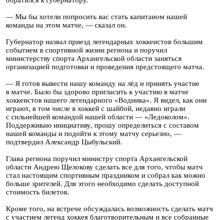
обратился к губернатору.
— Мы бы хотели попросить вас стать капитаном нашей
команды на этом матче, — сказал он.
Губернатор назвал приезд легендарных хоккеистов большим
событием в спортивной жизни региона и поручил
министерству спорта Архангельской области заняться
организацией подготовки и проведения предстоящего матча.
— Я готов вывести нашу команду на лёд и принять участие
в матче. Было бы здорово пригласить к участию в матче
хоккеистов нашего легендарного «Водника». Я видел, как они
играют, в том числе в хоккей с шайбой, недавно играли
с сильнейшей командой нашей области — «Ледоколом».
Поддерживаю инициативу, прошу определиться с составом
нашей команды и подойти к этому матчу серьезно, —
подтвердил Александр Цыбульский.
Глава региона поручил министру спорта Архангельской
области Андрею Щелокову сделать все для того, чтобы матч
стал настоящим спортивным праздником и собрал как можно
больше зрителей. Для этого необходимо сделать доступной
стоимость билетов.
Кроме того, на встрече обсуждалась возможность сделать матч
с участием легенд хоккея благотворительным и все собранные