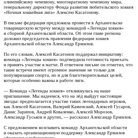
олимпийскому чемпиону, многократному чемпиону мира,
генеральному директору Фонда развития любительского хоккея
«Ночная хоккейная лига» Алексею Касатонову.
В письме федерация предложила провести в Архангельске
товарищескую встречу между командой «Легенды хоккея»
и сборной Архангельской области. Об этом главе региона
доложил председатель правления федерации хоккея
Архангельской области Александр Ермилов.
По его словам, Алексей Касатонов поддержал инициативу:
команда «Легенды хоккея» подтвердила готовность приехать
и принять участие в матче. В ответном письме он отметил, что
такие встречи имеют огромное значение не только для
популяризации спорта, но и для благотворительных целей,
которые особенно важны в работе лиги.
— Команда «Легенды хоккея» откликнулась на наше
приглашение. Мы надеемся, что на лёд выйдут настоящие
звезды: предполагается участие таких легендарных игроков,
как Алексей Касатонов, Валерий Каменский, Алексей Гусаров,
Данис Зарипов, Андрей Коваленко, Алексей Морозов,
Александр Гуськов и других, — рассказал Александр Ермилов.
С предложением возглавить команду Архангельской области
и оказать организационную поддержку Александр Ермилов