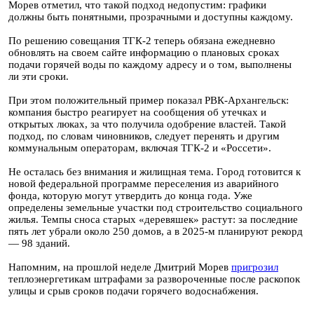
Морев отметил, что такой подход недопустим: графики
должны быть понятными, прозрачными и доступны каждому.
По решению совещания ТГК-2 теперь обязана ежедневно
обновлять на своем сайте информацию о плановых сроках
подачи горячей воды по каждому адресу и о том, выполнены
ли эти сроки.
При этом положительный пример показал РВК-Архангельск:
компания быстро реагирует на сообщения об утечках и
открытых люках, за что получила одобрение властей. Такой
подход, по словам чиновников, следует перенять и другим
коммунальным операторам, включая ТГК-2 и «Россети».
Не осталась без внимания и жилищная тема. Город готовится к
новой федеральной программе переселения из аварийного
фонда, которую могут утвердить до конца года. Уже
определены земельные участки под строительство социального
жилья. Темпы сноса старых «деревяшек» растут: за последние
пять лет убрали около 250 домов, а в 2025-м планируют рекорд
— 98 зданий.
Напомним, на прошлой неделе Дмитрий Морев
пригрозил
теплоэнергетикам штрафами за развороченные после раскопок
улицы и срыв сроков подачи горячего водоснабжения.