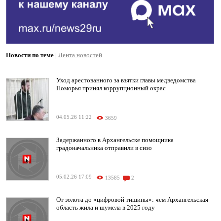
Новости по теме
|
Лента новостей
Уход арестованного за взятки главы медведомства
Поморья принял коррупционный окрас
04.05.26 11:22
3659
Задержанного в Архангельске помощника
градоначальника отправили в сизо
05.02.26 17:09
13585
2
От золота до «цифровой тишины»: чем Архангельская
область жила и шумела в 2025 году