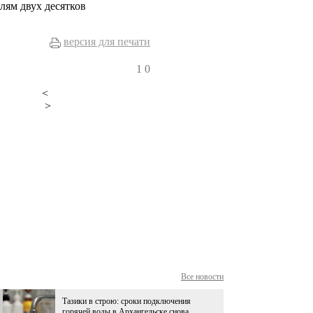
лям двух десятков
версия для печати
1
0
<
>
Все новости
Тазики в строю: сроки подключения
горячей воды в Архангельске снова