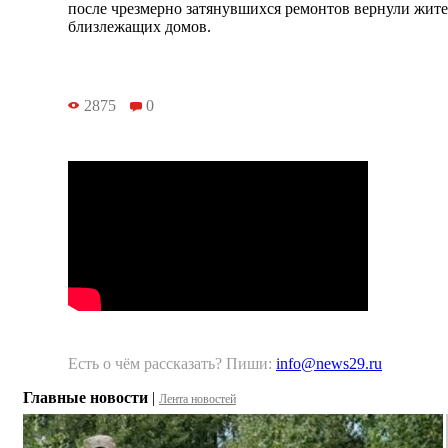
после чрезмерно затянувшихся ремонтов вернули жите
близлежащих домов.
2875
0
Есть о чём рассказать? Пиши:
info@news29.ru
Главные новости
|
Лента новостей