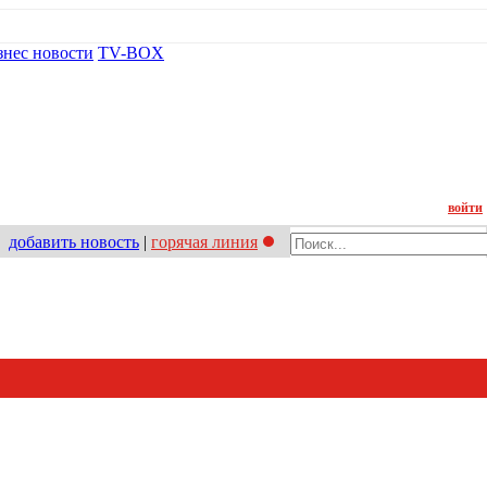
знес новости
TV-BOX
Контакт
войти
добавить новость
|
горячая линия