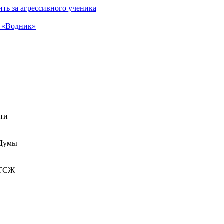
ть за агрессивного ученика
а «Водник»
сти
 Думы
 ТСЖ