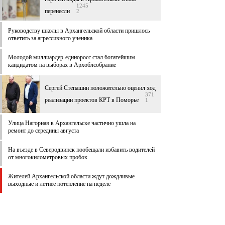
1245
перенесли
2
Руководству школы в Архангельской области пришлось
ответить за агрессивного ученика
Молодой миллиардер-единоросс стал богатейшим
кандидатом на выборах в Архоблсобрание
Сергей Степашин положительно оценил ход
371
реализации проектов КРТ в Поморье
1
Улица Нагорная в Архангельске частично ушла на
ремонт до середины августа
На въезде в Северодвинск пообещали избавить водителей
от многокилометровых пробок
Жителей Архангельской области ждут дождливые
выходные и летнее потепление на неделе