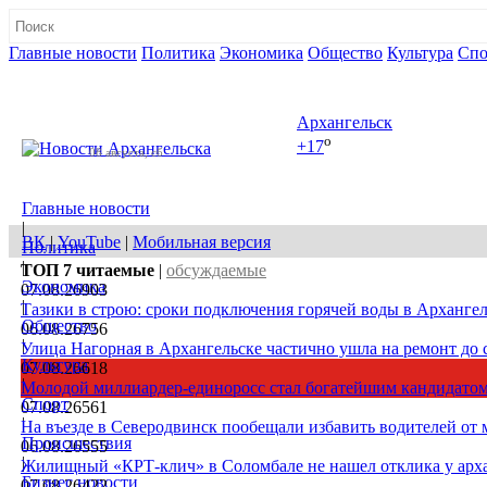
Главные новости
Политика
Экономика
Общество
Культура
Спо
Полная версия сайта
Архангельск
o
+17
08 августа, сб
Главные новости
|
ВК
|
YouTube
|
Мобильная версия
Политика
|
ТОП 7
читаемые
|
обсуждаемые
Экономика
07.08.26
903
|
Тазики в строю: сроки подключения горячей воды в Архангел
Общество
06.08.26
756
|
Улица Нагорная в Архангельске частично ушла на ремонт до 
Культура
07.08.26
618
|
Молодой миллиардер-единоросс стал богатейшим кандидатом
Спорт
07.08.26
561
|
На въезде в Северодвинск пообещали избавить водителей от
Происшествия
06.08.26
555
|
Жилищный «КРТ-клич» в Соломбале не нашел отклика у арх
Бизнес новости
07.08.26
422