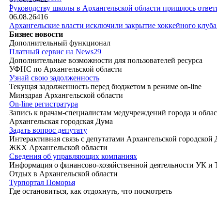
|
Руководству школы в Архангельской области пришлось ответи
06.08.26
416
Архангельские власти исключили закрытие хоккейного клуб
Бизнес новости
Дополнительный функционал
Платный сервис на News29
Дополнительные возможности для пользователей ресурса
УФНС по Архангельской области
Узнай свою задолженность
Текущая задолженность перед бюджетом в режиме on-line
Минздрав Архангельской области
On-line регистратура
Запись к врачам-специалистам медучреждений города и обла
Архангельская городская Дума
Задать вопрос депутату
Интерактивная связь с депутатами Архангельской городской
ЖКХ Архангельской области
Сведения об управляющих компаниях
Информация о финансово-хозяйственной деятельности УК и
Отдых в Архангельской области
Турпортал Поморья
Где остановиться, как отдохнуть, что посмотреть