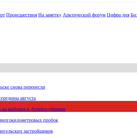
рт
Происшествия
На заметку
Арктический форум
Цифра дня
Би
ьске снова перенесли
середины августа
 на выборах в Архоблсобрание
 многокилометровых пробок
ангельских застройщиков