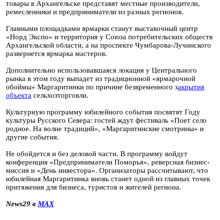
товары в Архангельске представят местные производители,
ремесленники и предприниматели из разных регионов.
Главными площадками ярмарки станут выставочный центр
«Норд Экспо» и территория у Союза потребительских обществ
Архангельской области, а на проспекте Чумбарова-Лучинского
развернется ярмарка мастеров.
Дополнительно использовавшаяся локация у Центрального
рынка в этом году выпадет из традиционной «ярмарочной
обоймы» Маргаритинки по причине безвременного з
акрытия
объекта
сельхозторговли.
Культурную программу юбилейного события посвятят Году
культуры Русского Севера: гостей ждут фестиваль «Поет село
родное. На волне традиций», «Маргаритинские смотрины» и
другие события.
Не обойдется и без деловой части. В программу войдут
конференция «Предприниматели Поморья», реверсная бизнес-
миссия и «День инвестора». Организаторы рассчитывают, что
юбилейная Маргаритинка вновь станет одной из главных точек
притяжения для бизнеса, туристов и жителей региона.
News29 в
MAX