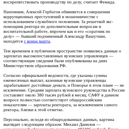
воспрепятствовать производству по делу, считает Фемида.
Напомним, Алексей Горбатов обвиняется в совершении
коррупционных преступлений и мошенничестве с
использованием служебного положения. За решеткой экс-
помощник ректора по дополнительным вопросам и
воспитательной работе, впрочем как и его «соратник по
делу» — бывший подчиненный Александр Вашуткин,
находится
с конца марта
.
Тем временем в публичном пространстве появились данные о
зарплатах высокопоставленных вузовских управленцев —
соотвествующие сведения были опубликованы на днях
Министерством образования РФ.
Согласно официальной ведомости, где указаны суммы
ежемесячных выплат, казенные вузовские управленцы
зарабатывают достойные деньги, и Поморье в этом плане — не
исключение. Средняя зарплата вузовского руководства в России
составляет около 380 тысяч рублей в месяц. САФУ в данном
вопросе полностью соответствует общероссийским
показателям — зарплаты ректората, за исключением самого
ректора, близки к этой отметке.
Персонально, исходя из обнародованных данных, картина
выглядит следующим образом: Михаил Данилов —