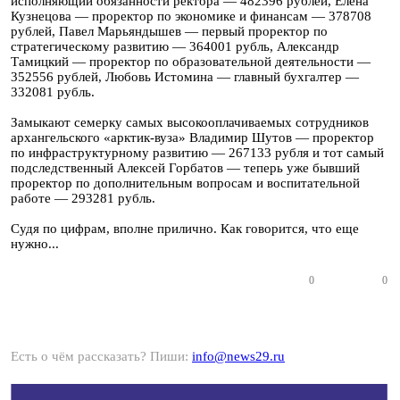
исполняющий обязанности ректора — 482396 рублей, Елена
Кузнецова — проректор по экономике и финансам — 378708
рублей, Павел Марьяндышев — первый проректор по
стратегическому развитию — 364001 рубль, Александр
Тамицкий — проректор по образовательной деятельности —
352556 рублей, Любовь Истомина — главный бухгалтер —
332081 рубль.
Замыкают семерку самых высокооплачиваемых сотрудников
архангельского «арктик-вуза» Владимир Шутов — проректор
по инфраструктурному развитию — 267133 рубля и тот самый
подследственный Алексей Горбатов — теперь уже бывший
проректор по дополнительным вопросам и воспитательной
работе — 293281 рубль.
Судя по цифрам, вполне прилично. Как говорится, что еще
нужно...
0
0
Есть о чём рассказать? Пиши:
info@news29.ru