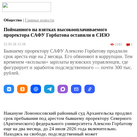
Общество
|
Главные новости
Пойманного на взятках высокооплачиваемого
проректора САФУ Горбатова оставили в СИЗО
22.05.26 12:56
2181
1
Бывшему проректору САФУ Алексею Горбатову продлили
срок ареста еще на 2 месяца. Его обвиняют в коррупции. Тем
временем «всплыли» зарплаты вузовских управленцев, где
фигурирует и заработок подследственного — почти 300 тыс.
рублей.
Накануне Ломоносовский районный суд Архангельска продлил
срок пребывания под арестом бывшему проректору Северного
(Арктического) федерального университета Алексею Горбатову
еще на два месяца, до 24 июля 2026 года включительно.
Находясь на свободе, подследственный может