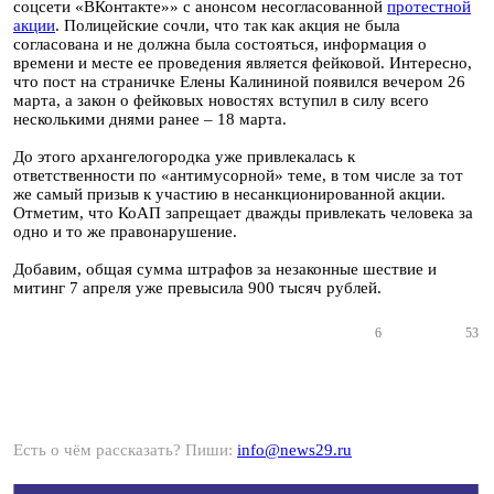
соцсети «ВКонтакте»» с анонсом несогласованной
протестной
акции
. Полицейские сочли, что так как акция не была
согласована и не должна была состояться, информация о
времени и месте ее проведения является фейковой. Интересно,
что пост на страничке Елены Калининой появился вечером 26
марта, а закон о фейковых новостях вступил в силу всего
несколькими днями ранее – 18 марта.
До этого архангелогородка уже привлекалась к
ответственности по «антимусорной» теме, в том числе за тот
же самый призыв к участию в несанкционированной акции.
Отметим, что КоАП запрещает дважды привлекать человека за
одно и то же правонарушение.
Добавим, общая сумма штрафов за незаконные шествие и
митинг 7 апреля уже превысила 900 тысяч рублей.
6
53
Есть о чём рассказать? Пиши:
info@news29.ru