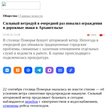
Общество
|
Главные новости
Сильный ветродуй в очередной раз повалил ограждения
и дорожные знаки в Архангельске
23.09.25 13:28
2909
0
В столице Поморья бушует штормовой ветер. Непогода в
очередной раз обнажила традиционные городские
проблемы, связанные с халатным отношением отдельных
служб и ведомств к работе. К оценке происходящего
подключилась прокуратура.
22 сентября столица Поморья оказалась во власти стихии — об
усилении ветра синоптики предупреждали накануне. Сильный
штормовой ветер продолжает бушевать и сегодня:
наблюдаются
перебои
с электричеством и водоснабжением,
отменены
рейсы теплоходов.