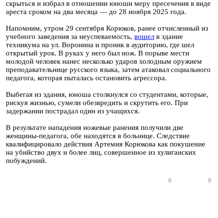
скрыться и избрал в отношении юноши меру пресечения в виде
ареста сроком на два месяца — до 28 ноября 2025 года.
Напомним, утром 29 сентября Корюков, ранее отчисленный из
учебного заведения за неуспеваемость,
вошел
в здание
техникума на ул. Воронина и проник в аудиторию, где шел
открытый урок. В руках у него был нож. В порыве мести
молодой человек нанес несколько ударов холодным оружием
преподавательнице русского языка, затем атаковал социального
педагога, которая пыталась остановить агрессора.
Выбегая из здания, юноша столкнулся со студентами, которые,
рискуя жизнью, сумели обезвредить и скрутить его. При
задержании пострадал один из учащихся.
В результате нападения ножевые ранения получили две
женщины-педагога, обе находятся в больнице. Следствие
квалифицировало действия Артемия Корюкова как покушение
на убийство двух и более лиц, совершенное из хулиганских
побуждений.
0
0