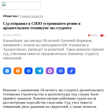
Общество
|
Главные новости
Суд отправил в СИЗО устроившего резню в
архангельском техникуме экс-студента
01.10.25 09:29
2454
1
Ближайшие два месяца 18-летний Артемий Корюков,
напавший с ножом на преподавателей техникума в
Архангельске, проведет за решеткой. Такое решение принял
суд, учитывая тяжесть предъявленных бывшему студенту
обвинений.
Решение о заключении 18-летнего экс-студента архангельского
техникума строительства и архитектууры под стражу было
принято накануне Ломоносовским районным судом после
рассмотрения ходатайства следствия. Суд учел тяжесть
обвинений, риск давления на свидетелей, а также попыток