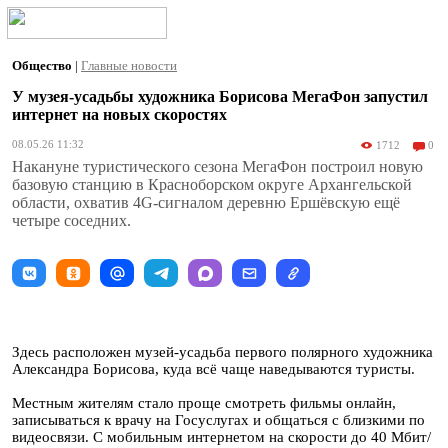
Общество
|
Главные новости
У музея-усадьбы художника Борисова МегаФон запустил
интернет на новых скоростях
08.05.26 11:32
1712
0
Накануне туристического сезона МегаФон построил новую
базовую станцию в Красноборском округе Архангельской
области, охватив 4G-сигналом деревню Ершёвскую ещё
четыре соседних.
Здесь расположен музей-усадьба первого полярного художника
Александра Борисова, куда всё чаще наведываются туристы.
Местным жителям стало проще смотреть фильмы онлайн,
записываться к врачу на Госуслугах и общаться с близкими по
видеосвязи. С мобильным интернетом на скорости до 40 Мбит/