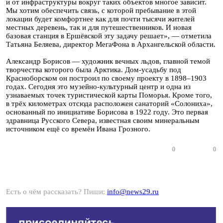
и от инфраструктуры вокруг таких объектов многое зависит.
Мы хотим обеспечить связь, с которой пребывание в этой
локации будет комфортнее как для почти тысячи жителей
местных деревень, так и для путешественников. И новая
базовая станция в Ершёвской эту задачу решает», — отметила
Татьяна Беляева, директор МегаФона в Архангельской области.
Александр Борисов — художник вечных льдов, главной темой
творчества которого была Арктика. Дом-усадьбу под
Красноборском он построил по своему проекту в 1898–1903
годах. Сегодня это музейно-культурный центр и одна из
узнаваемых точек туристической карты Поморья. Кроме того,
в трёх километрах отсюда расположен санаторий «Солониха»,
основанный по инициативе Борисова в 1922 году. Это первая
здравница Русского Севера, известная своим минеральным
источником ещё со времён Ивана Грозного.
0
0
Есть о чём рассказать? Пиши:
info@news29.ru