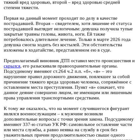
тяжкий вред здоровью, второй – вред здоровью средней
степени тяжести.
Первая на данный момент проходит по делу в качестве
пострадавшей. Вторая – свидетелем, хотя лишение её статуса
пострадавшей выглядит нелогичным: девушка получила тупые
закрытые травмы головы, живота, ноги. Ей также
потребовалось длительное лечение. Только в марте 2026 года
девушка смогла ходить без костылей. Эти обстоятельства
изложены в ходатайстве, представленном ею в суде.
Предполагаемый виновник ДТП оставил место происшествия и
скрылся
, его разыскивали правоохранительные органы.
Подсудимому вменяют ст.264 ч.2 п.п. «б», «в» – это
нарушение правил дорожного движения, повлекшее за собой
причинение тяжкого вреда здоровью человека, сопряжённое с
оставлением места преступления. Пункт «в» означает, что
данное деяние совершено лицом, не имеющим или лишенным
права управления транспортными средствами.
К тому же оказалось, что на момент случившегося фигурант
являлся военнослужащим – к мужчине возникли
дополнительные вопросы с точки зрения закона. Подсудимому
вменяют 337-ю статью УК РФ: самовольное оставление части
или места службы, а равно неявка на службу в срок без
уважительных причин продолжительностью свыше одного