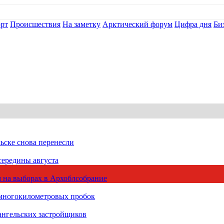
рт
Происшествия
На заметку
Арктический форум
Цифра дня
Би
ьске снова перенесли
середины августа
 на выборах в Архоблсобрание
 многокилометровых пробок
ангельских застройщиков