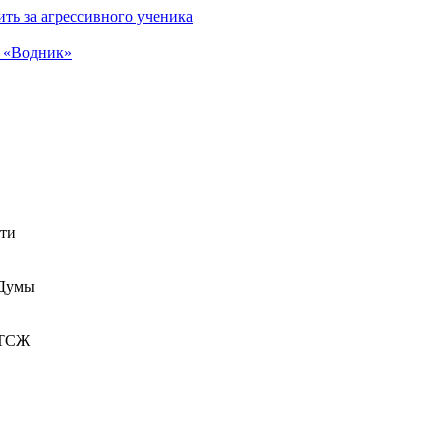
ть за агрессивного ученика
а «Водник»
сти
 Думы
 ТСЖ