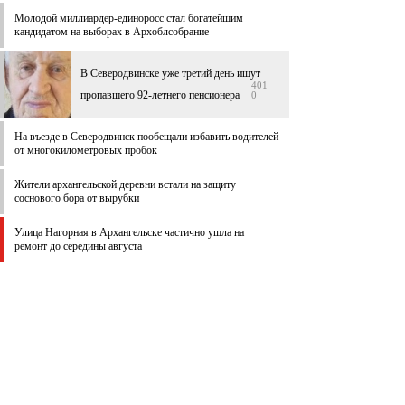
Молодой миллиардер-единоросс стал богатейшим
кандидатом на выборах в Архоблсобрание
В Северодвинске уже третий день ищут
401
пропавшего 92-летнего пенсионера
0
На въезде в Северодвинск пообещали избавить водителей
от многокилометровых пробок
Жители архангельской деревни встали на защиту
соснового бора от вырубки
Улица Нагорная в Архангельске частично ушла на
ремонт до середины августа