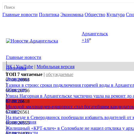
Главные новости
Политика
Экономика
Общество
Культура
Спо
Полная версия сайта
Архангельск
o
+16
08 августа, сб
Главные новости
|
ВК
|
YouTube
|
Мобильная версия
Политика
|
ТОП 7
читаемые
|
обсуждаемые
Экономика
07.08.26
903
|
Тазики в строю: сроки подключения горячей воды в Архангел
Общество
06.08.26
756
|
Улица Нагорная в Архангельске частично ушла на ремонт до 
Культура
07.08.26
618
|
Молодой миллиардер-единоросс стал богатейшим кандидатом
Спорт
07.08.26
561
|
На въезде в Северодвинск пообещали избавить водителей от
Происшествия
06.08.26
555
|
Жилищный «КРТ-клич» в Соломбале не нашел отклика у арх
Бизнес новости
07.08.26
422