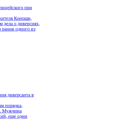
олицейского при
жителя Коноши,
 дела о диверсиях,
 ранив одного из
ния диверсанта в
ам порядка,
й. Мужчина
кий, еще один