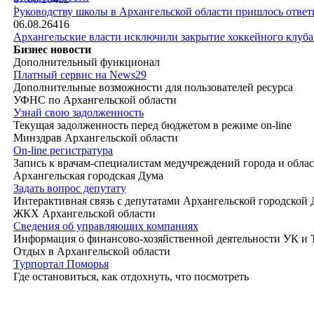
|
Руководству школы в Архангельской области пришлось ответи
06.08.26
416
Архангельские власти исключили закрытие хоккейного клуб
Бизнес новости
Дополнительный функционал
Платный сервис на News29
Дополнительные возможности для пользователей ресурса
УФНС по Архангельской области
Узнай свою задолженность
Текущая задолженность перед бюджетом в режиме on-line
Минздрав Архангельской области
On-line регистратура
Запись к врачам-специалистам медучреждений города и обла
Архангельская городская Дума
Задать вопрос депутату
Интерактивная связь с депутатами Архангельской городской
ЖКХ Архангельской области
Сведения об управляющих компаниях
Информация о финансово-хозяйственной деятельности УК и
Отдых в Архангельской области
Турпортал Поморья
Где остановиться, как отдохнуть, что посмотреть