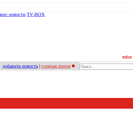
знес новости
TV-BOX
Контакт
войти
добавить новость
|
горячая линия