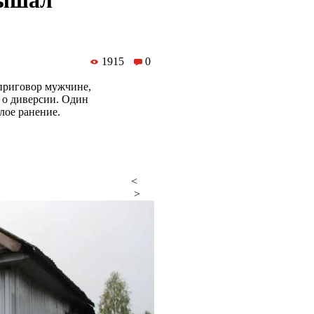
лышал
1915
0
 приговор мужчине,
 о диверсии. Один
лое ранение.
<
>