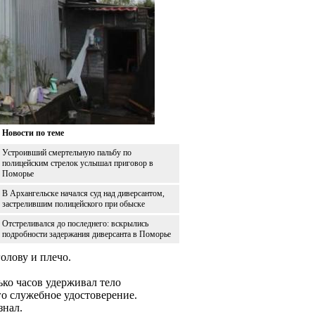
Новости по теме
Устроивший смертельную пальбу по
полицейским стрелок услышал приговор в
Поморье
В Архангельске начался суд над диверсантом,
застрелившим полицейского при обыске
Отстреливался до последнего: вскрылись
подробности задержания диверсанта в Поморье
голову и плечо.
ько часов удерживал тело
го служебное удостоверение.
знал.