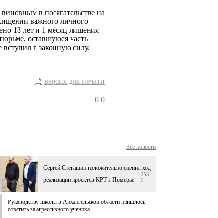
 виновным в посягательстве на
охищении важного личного
ено 18 лет и 1 месяц лишения
тюрьме, оставшуюся часть
 вступил в законную силу.
версия для печати
0
0
Все новости
Сергей Степашин положительно оценил ход
253
реализации проектов КРТ в Поморье
0
Руководству школы в Архангельской области пришлось
ответить за агрессивного ученика