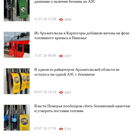
данными о наличии бензина на АЗС
12.07.26 12:08
3098
Из Архангельска в Карпогоры добавили вагоны на фоне
топливного кризиса в Пинежье
11.07.26 08:04
1837
В одном из райцентров Архангельской области не
осталось ни одной АЗС с бензином
09.07.26 14:34
3091
Власти Поморья пообещали сбить бензиновый ажиотаж
и ускорить поставки топлива
03.07.26 17:39
5701