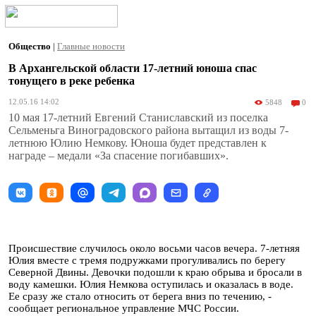
Общество
|
Главные новости
В Архангельской области 17-летний юноша спас
тонущего в реке ребенка
12.05.16 14:02
5848
0
10 мая 17-летний Евгений Станиславский из поселка
Сельменьга Виноградовского района вытащил из воды 7-
летнюю Юлию Немкову. Юноша будет представлен к
награде – медали «За спасение погибавших».
Происшествие случилось около восьми часов вечера. 7-летняя
Юлия вместе с тремя подружками прогуливались по берегу
Северной Двины. Девочки подошли к краю обрыва и бросали в
воду камешки. Юлия Немкова оступилась и оказалась в воде.
Ее сразу же стало относить от берега вниз по течению, -
сообщает региональное управление МЧС России.