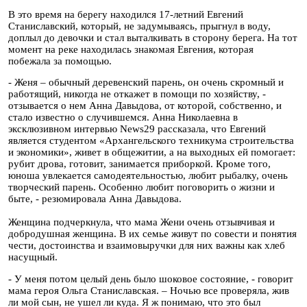
В это время на берегу находился 17-летний Евгений
Станиславский, который, не задумываясь, прыгнул в воду,
доплыл до девочки и стал выталкивать в сторону берега. На тот
момент на реке находилась знакомая Евгения, которая
побежала за помощью.
- Женя – обычный деревенский парень, он очень скромный и
работящий, никогда не откажет в помощи по хозяйству, -
отзывается о нем Анна Давыдова, от которой, собственно, и
стало известно о случившемся. Анна Николаевна в
эксклюзивном интервью News29 рассказала, что Евгений
является студентом «Архангельского техникума строительства
и экономики», живет в общежитии, а на выходных ей помогает:
рубит дрова, готовит, занимается приборкой. Кроме того,
юноша увлекается самодеятельностью, любит рыбалку, очень
творческий парень. Особенно любит поговорить о жизни и
быте, - резюмировала Анна Давыдова.
Женщина подчеркнула, что мама Жени очень отзывчивая и
добродушная женщина. В их семье живут по совести и понятия
чести, достоинства и взаимовыручки для них важны как хлеб
насущный.
- У меня потом целый день было шоковое состояние, - говорит
мама героя Ольга Станиславская. – Ночью все проверяла, жив
ли мой сын, не ушел ли куда. Я ж понимаю, что это был