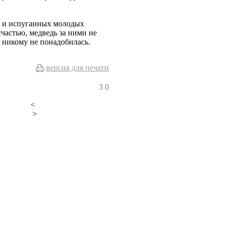
х и испуганных молодых
частью, медведь за ними не
 никому не понадобилась.
версия для печати
3
0
<
>