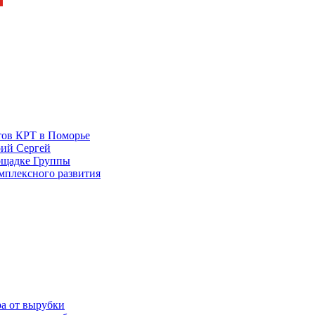
тов КРТ в Поморье
рий Сергей
ощадке Группы
омплексного развития
ра от вырубки