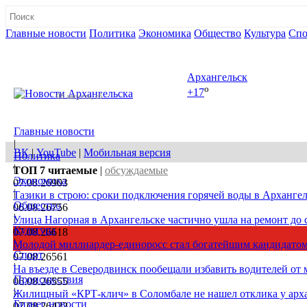
Главные новости
Политика
Экономика
Общество
Культура
Спо
Полная версия сайта
Архангельск
o
+17
08 августа, сб
Главные новости
|
ВК
|
YouTube
|
Мобильная версия
Политика
|
ТОП 7
читаемые
|
обсуждаемые
Экономика
07.08.26
903
|
Тазики в строю: сроки подключения горячей воды в Архангел
Общество
06.08.26
756
|
Улица Нагорная в Архангельске частично ушла на ремонт до 
Культура
07.08.26
618
|
Молодой миллиардер-единоросс стал богатейшим кандидатом
Спорт
07.08.26
561
|
На въезде в Северодвинск пообещали избавить водителей от
Происшествия
06.08.26
555
|
Жилищный «КРТ-клич» в Соломбале не нашел отклика у арх
Бизнес новости
07.08.26
422