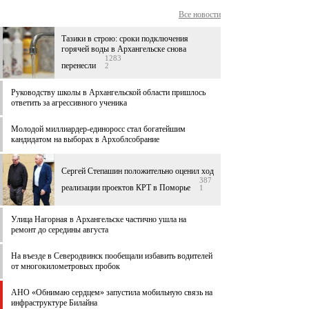
Все новости
Тазики в строю: сроки подключения
горячей воды в Архангельске снова
1283
перенесли
2
Руководству школы в Архангельской области пришлось
ответить за агрессивного ученика
Молодой миллиардер-единоросс стал богатейшим
кандидатом на выборах в Архоблсобрание
Сергей Степашин положительно оценил ход
387
реализации проектов КРТ в Поморье
1
Улица Нагорная в Архангельске частично ушла на
ремонт до середины августа
На въезде в Северодвинск пообещали избавить водителей
от многокилометровых пробок
АНО «Обнимаю сердцем» запустила мобильную связь на
инфраструктуре Билайна