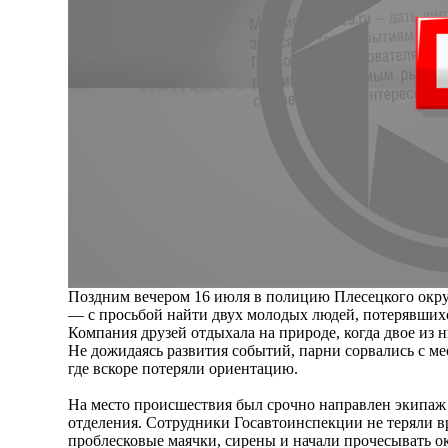
Поздним вечером 16 июля в полицию Плесецкого окр
— с просьбой найти двух молодых людей, потерявшихся
Компания друзей отдыхала на природе, когда двое из н
Не дожидаясь развития событий, парни сорвались с мес
где вскоре потеряли ориентацию.
На место происшествия был срочно направлен экипа
отделения. Сотрудники Госавтоинспекции не теряли 
проблесковые маячки, сирены и начали прочесывать о