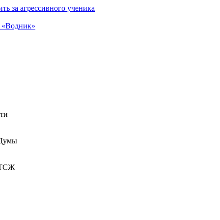
ть за агрессивного ученика
а «Водник»
сти
 Думы
 ТСЖ