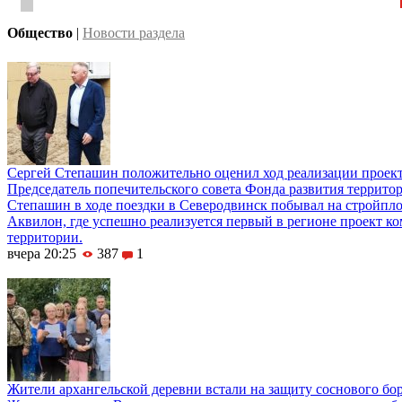
Общество
|
Новости раздела
Сергей Степашин положительно оценил ход реализации проек
Председатель попечительского совета Фонда развития террито
Степашин в ходе поездки в Северодвинск побывал на стройпл
Аквилон, где успешно реализуется первый в регионе проект к
территории.
вчера 20:25
387
1
Жители архангельской деревни встали на защиту соснового бо