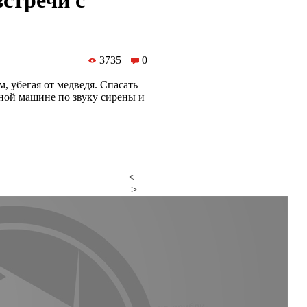
встречи с
3735
0
, убегая от медведя. Спасать
ой машине по звуку сирены и
<
>