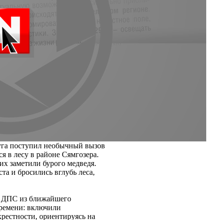
уга поступил необычный вызов
 в лесу в районе Сямгозера.
их заметили бурого медведя.
та и бросились вглубь леса,
ж ДПС из ближайшего
времени: включили
крестности, ориентируясь на