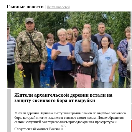
Главные новости
|
Лента новостей
Жители архангельской деревни встали на
защиту соснового бора от вырубки
Жители деревни Вершина выступили против планов по вырубке соснового
бора, который многие поколения считают своим лесом. После обращения
сельчан ситуацией заинтересовались природоохранная прокуратура и
677
Следственный комитет России.
0