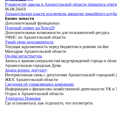
|
Руководству школы в Архангельской области пришлось ответи
06.08.26
416
Архангельские власти исключили закрытие хоккейного клуб
Бизнес новости
Дополнительный функционал
Платный сервис на News29
Дополнительные возможности для пользователей ресурса
УФНС по Архангельской области
Узнай свою задолженность
Текущая задолженность перед бюджетом в режиме on-line
Минздрав Архангельской области
On-line регистратура
Запись к врачам-специалистам медучреждений города и обла
Архангельская городская Дума
Задать вопрос депутату
Интерактивная связь с депутатами Архангельской городской
ЖКХ Архангельской области
Сведения об управляющих компаниях
Информация о финансово-хозяйственной деятельности УК и
Отдых в Архангельской области
Турпортал Поморья
Где остановиться, как отдохнуть, что посмотреть