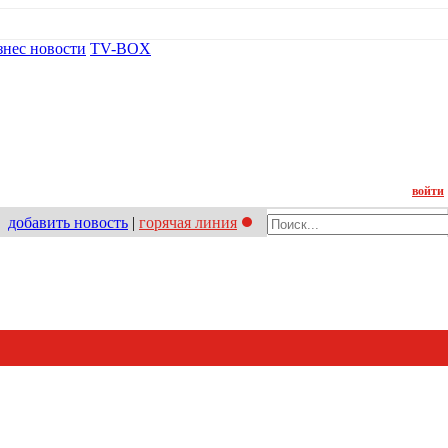
знес новости
TV-BOX
Контакт
войти
добавить новость
|
горячая линия