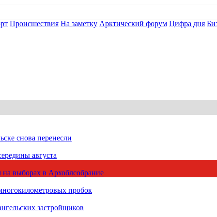
рт
Происшествия
На заметку
Арктический форум
Цифра дня
Би
ьске снова перенесли
середины августа
 на выборах в Архоблсобрание
 многокилометровых пробок
ангельских застройщиков