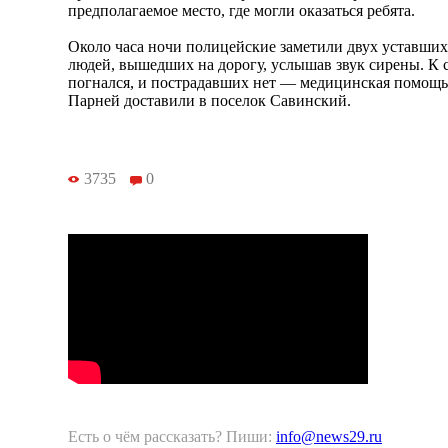
предполагаемое место, где могли оказаться ребята.
Около часа ночи полицейские заметили двух уставши
людей, вышедших на дорогу, услышав звук сирены. К с
погнался, и пострадавших нет — медицинская помощь
Парней доставили в поселок Савинский.
3735
0
Есть о чём рассказать? Пиши:
info@news29.ru