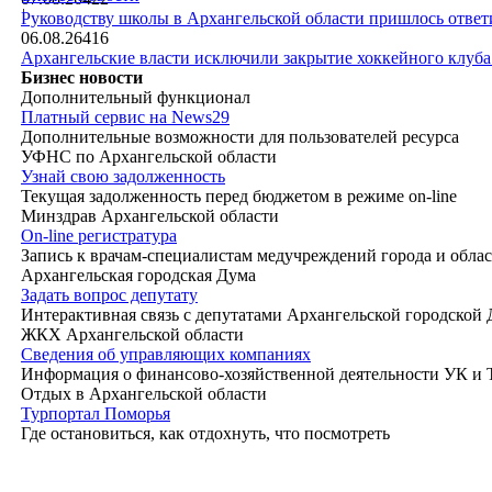
|
Руководству школы в Архангельской области пришлось ответи
06.08.26
416
Архангельские власти исключили закрытие хоккейного клуб
Бизнес новости
Дополнительный функционал
Платный сервис на News29
Дополнительные возможности для пользователей ресурса
УФНС по Архангельской области
Узнай свою задолженность
Текущая задолженность перед бюджетом в режиме on-line
Минздрав Архангельской области
On-line регистратура
Запись к врачам-специалистам медучреждений города и обла
Архангельская городская Дума
Задать вопрос депутату
Интерактивная связь с депутатами Архангельской городской
ЖКХ Архангельской области
Сведения об управляющих компаниях
Информация о финансово-хозяйственной деятельности УК и
Отдых в Архангельской области
Турпортал Поморья
Где остановиться, как отдохнуть, что посмотреть