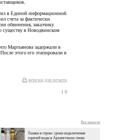
оставщиков.
естил в Единой информационной
ил счета за фактически
ии обвинения, заказчику
о существу в Новодвинском
 что Мартьянова задержали в
После этого его этапировали в
версия для печати
1
0
Все новости
Тазики в строю: сроки подключения
горячей воды в Архангельске снова