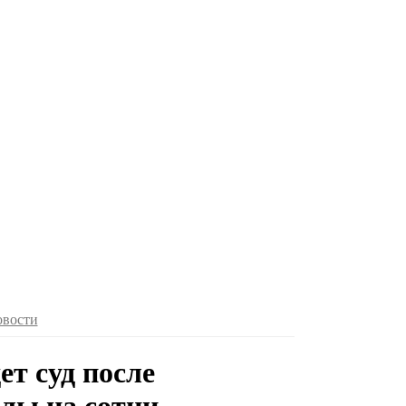
овости
т суд после