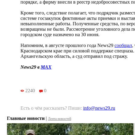
порядке, а фирму внесли в реестр недобросовестных п
Кроме того, следствие полагает, что подрядчик разм
системе госзакупок фиктивные акты приемки и выстав
невыполненные работы. Полученные средства, по верс
возвращены не были. Рассмотрение уголовного дела п
городском суде назначено на 30 июня.
Напомним, в августе прошлого года News29
сообщал
,
Краснодарском крае при силовой поддержке спецназа. 
Архангельскую область, а суд отправил под стражу.
News29 в
MAX
2240
0
Есть о чём рассказать? Пиши:
info@news29.ru
Главные новости
|
Лента новостей