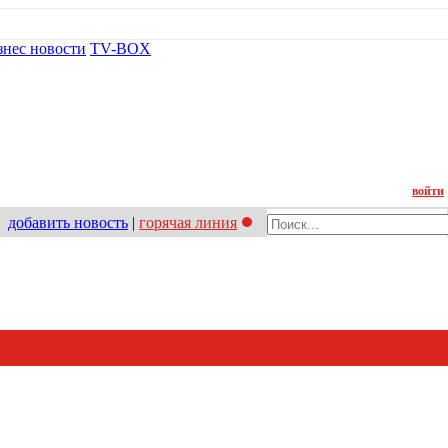
знес новости
TV-BOX
Контакт
войти
добавить новость
|
горячая линия