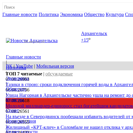
Главные новости
Политика
Экономика
Общество
Культура
Спо
Полная версия сайта
Архангельск
o
+15
08 августа, сб
Главные новости
|
ВК
|
YouTube
|
Мобильная версия
Политика
|
ТОП 7
читаемые
|
обсуждаемые
Экономика
07.08.26
903
|
Тазики в строю: сроки подключения горячей воды в Архангел
Общество
06.08.26
756
|
Улица Нагорная в Архангельске частично ушла на ремонт до 
Культура
07.08.26
618
|
Молодой миллиардер-единоросс стал богатейшим кандидатом
Спорт
07.08.26
561
|
На въезде в Северодвинск пообещали избавить водителей от
Происшествия
06.08.26
555
|
Жилищный «КРТ-клич» в Соломбале не нашел отклика у арх
Бизнес новости
07.08.26
422