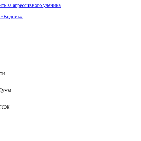
ть за агрессивного ученика
а «Водник»
сти
 Думы
 ТСЖ