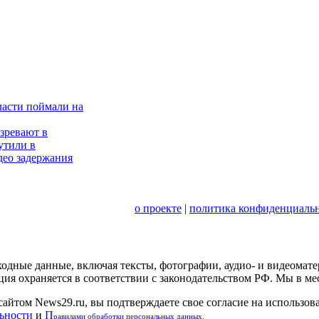
ласти поймали на
зревают в
утили в
део задержания
о проекте
|
политика конфиденциальн
сходные данные, включая тексты, фотографии, аудио- и видеома
ция охраняется в соответствии с законодательством РФ. Мы в м
сайтом News29.ru, вы подтверждаете свое согласие на использов
ьности
и
П
равилами обработки персональных данных
.