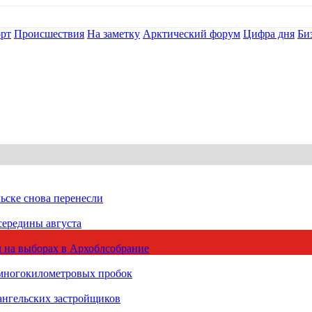
рт
Происшествия
На заметку
Арктический форум
Цифра дня
Би
ьске снова перенесли
середины августа
 на выборах в Архоблсобрание
 многокилометровых пробок
ангельских застройщиков