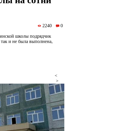
лы на сотни
2240
0
винской школы подрядчик
т так и не была выполнена,
<
>