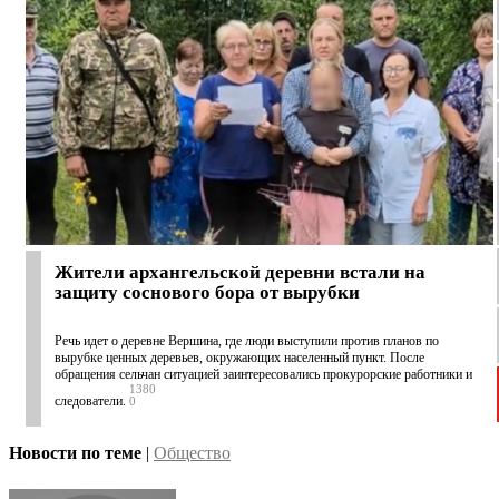
Жители архангельской деревни встали на
защиту соснового бора от вырубки
Речь идет о деревне Вершина, где люди выступили против планов по
вырубке ценных деревьев, окружающих населенный пункт. После
обращения сельчан ситуацией заинтересовались прокурорские работники и
1380
следователи.
0
Новости по теме
|
Общество