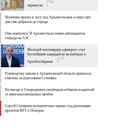
1793
перенесли
2
Мужчина пропал в лесу под Архангельском и через три
дня сам добрался до города
Они вернулись! В Архангельске вновь наблюдаются
очереди на АЗС
Молодой миллиардер-единоросс стал
богатейшим кандидатом на выборах в
1270
Архоблсобрание
0
Руководству школы в Архангельской области пришлось
ответить за агрессивного ученика
На въезде в Северодвинск пообещали избавить водителей
от многокилометровых пробок
Сергей Степашин положительно оценил ход реализации
проектов КРТ в Поморье