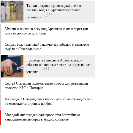
Тазики в строю: сроки подключения
горячей воды в Архангельске снова
1641
перенесли
2
Мужчина пропал в лесу под Архангельском и через три
дня сам добрался до города
Ссора с сожительницей закончилась гибелью маленького
пуделя в Северодвинске
Руководству школы в Архангельской
области пришлось ответить за агрессивного
1082
ученика
1
Сергей Степашин положительно оценил ход реализации
проектов КРТ в Поморье
На въезде в Северодвинск пообещали избавить водителей
от многокилометровых пробок
Молодой миллиардер-единоросс стал богатейшим
кандидатом на выборах в Архоблсобрание