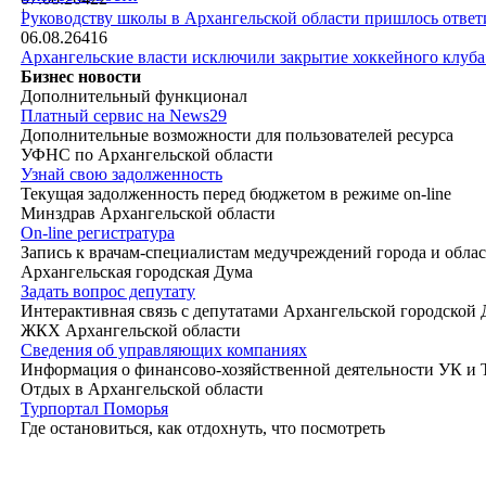
|
Руководству школы в Архангельской области пришлось ответи
06.08.26
416
Архангельские власти исключили закрытие хоккейного клуб
Бизнес новости
Дополнительный функционал
Платный сервис на News29
Дополнительные возможности для пользователей ресурса
УФНС по Архангельской области
Узнай свою задолженность
Текущая задолженность перед бюджетом в режиме on-line
Минздрав Архангельской области
On-line регистратура
Запись к врачам-специалистам медучреждений города и обла
Архангельская городская Дума
Задать вопрос депутату
Интерактивная связь с депутатами Архангельской городской
ЖКХ Архангельской области
Сведения об управляющих компаниях
Информация о финансово-хозяйственной деятельности УК и
Отдых в Архангельской области
Турпортал Поморья
Где остановиться, как отдохнуть, что посмотреть