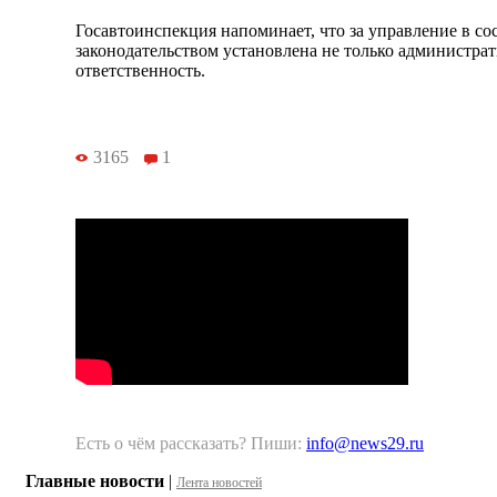
Госавтоинспекция напоминает, что за управление в с
законодательством установлена не только администрат
ответственность.
3165
1
Есть о чём рассказать? Пиши:
info@news29.ru
Главные новости
|
Лента новостей