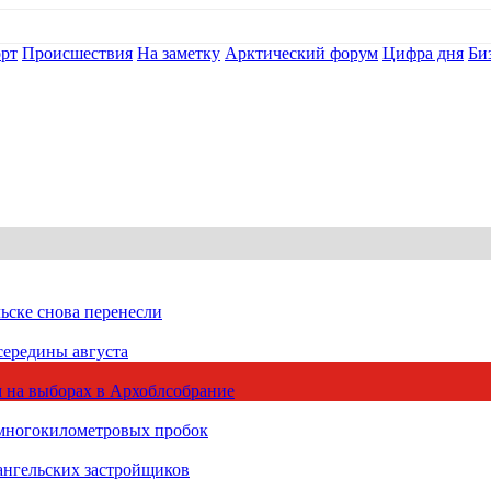
рт
Происшествия
На заметку
Арктический форум
Цифра дня
Би
ьске снова перенесли
середины августа
 на выборах в Архоблсобрание
 многокилометровых пробок
ангельских застройщиков