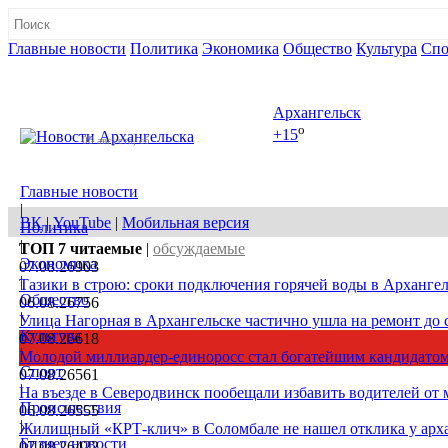
Главные новости
Политика
Экономика
Общество
Культура
Спо
Полная версия сайта
Архангельск
o
+15
08 августа, сб
Главные новости
|
ВК
|
YouTube
|
Мобильная версия
Политика
|
ТОП 7
читаемые
|
обсуждаемые
Экономика
07.08.26
903
|
Тазики в строю: сроки подключения горячей воды в Архангел
Общество
06.08.26
756
|
Улица Нагорная в Архангельске частично ушла на ремонт до 
Культура
07.08.26
618
|
Молодой миллиардер-единоросс стал богатейшим кандидатом
Спорт
07.08.26
561
|
На въезде в Северодвинск пообещали избавить водителей от
Происшествия
06.08.26
555
|
Жилищный «КРТ-клич» в Соломбале не нашел отклика у арх
Бизнес новости
07.08.26
422