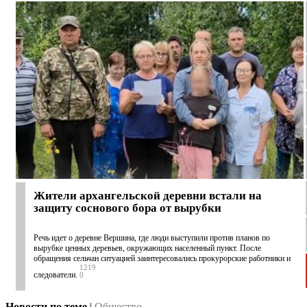
Жители архангельской деревни встали на
защиту соснового бора от вырубки
Речь идет о деревне Вершина, где люди выступили против планов по
вырубке ценных деревьев, окружающих населенный пункт. После
обращения сельчан ситуацией заинтересовались прокурорские работники и
1219
следователи.
0
Новости по теме
|
Общество