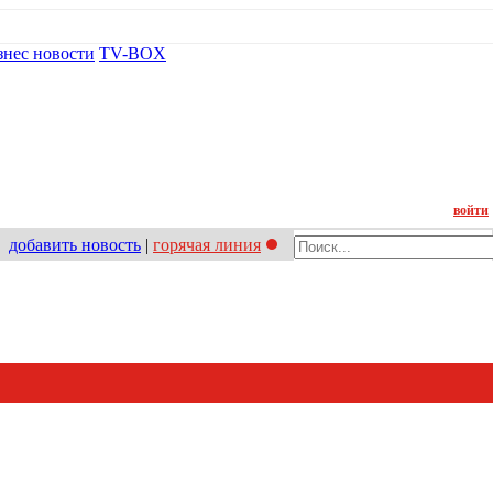
знес новости
TV-BOX
Контакт
войти
добавить новость
|
горячая линия