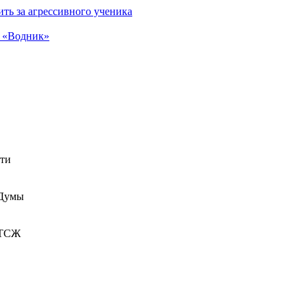
ть за агрессивного ученика
а «Водник»
сти
 Думы
 ТСЖ