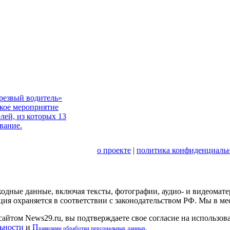
резвый водитель»
кое мероприятие
лей, из которых 13
вание.
о проекте
|
политика конфиденциальн
сходные данные, включая тексты, фотографии, аудио- и видеома
ция охраняется в соответствии с законодательством РФ. Мы в м
сайтом News29.ru, вы подтверждаете свое согласие на использов
ьности
и
П
равилами обработки персональных данных
.