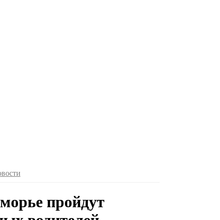
овости
морье пройдут