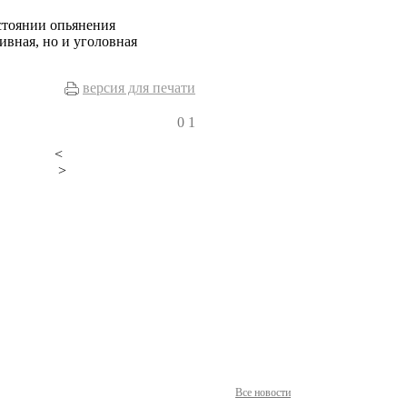
остоянии опьянения
ивная, но и уголовная
версия для печати
0
1
<
>
Все новости