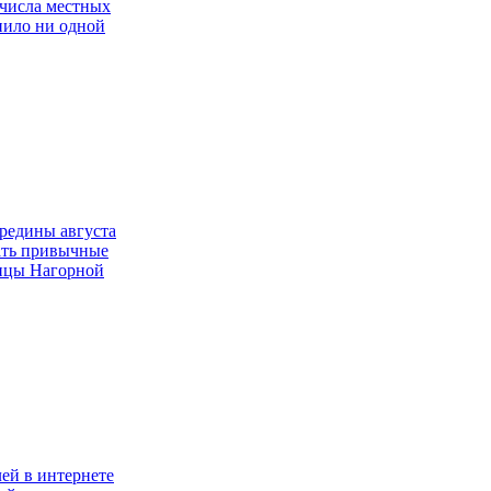
 числа местных
пило ни одной
ередины августа
ать привычные
лицы Нагорной
ей в интернете