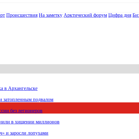
рт
Происшествия
На заметку
Арктический форум
Цифра дня
Би
ка в Архангельске
 и затопленным подвалом
сии без легионеров
инили в хищении миллионов
ч» и заросли лопухами