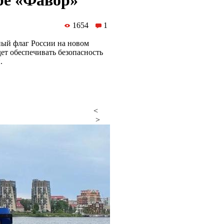
ре «Фавор»
1654
1
ный флаг России на новом
ет обеспечивать безопасность
.
<
>