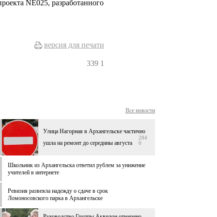
проекта NE025, разработанного
версия для печати
339
1
Все новости
Улица Нагорная в Архангельске частично
284
ушла на ремонт до середины августа
0
Школьник из Архангельска ответил рублем за унижение
учителей в интернете
Ревизия развеяла надежду о сдаче в срок
Ломоносовского парка в Архангельске
Руководство Группы Аквилон отмечено