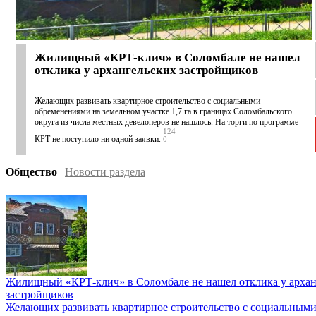
Жилищный «КРТ-клич» в Соломбале не нашел
отклика у архангельских застройщиков
Желающих развивать квартирное строительство с социальными
обременениями на земельном участке 1,7 га в границах Соломбальского
округа из числа местных девелоперов не нашлось. На торги по программе
124
КРТ не поступило ни одной заявки.
0
Общество
|
Новости раздела
Жилищный «КРТ-клич» в Соломбале не нашел отклика у архан
застройщиков
Желающих развивать квартирное строительство с социальным