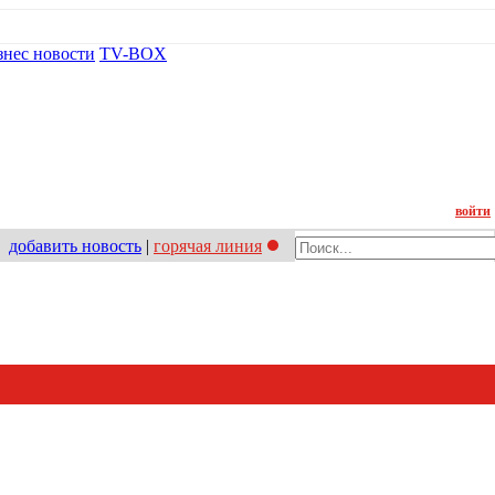
знес новости
TV-BOX
Контакт
войти
добавить новость
|
горячая линия