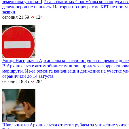
земельном участке 1,7 га в границах Соломбальского округа из
девелоперов не нашлось. На торги по программе КРТ не посту
заявки.
сегодня 21:59
124
Улица Нагорная в Архангельске частично ушла на ремонт до с
В Архангельске автомобилистам вновь придется скорректиров
маршруты. Из-за ремонта канализации движение на участке у
ограничили до 14 августа.
сегодня 18:35
284
Школьник из Архангельска ответил рублем за унижение учител