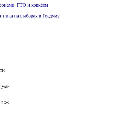
ронами, ГТО и хоккеем
атника на выборах в Госдуму
сти
 Думы
 ТСЖ