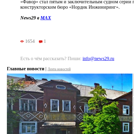
«Фавор» стал пятым и заключительным судном серии 
конструкторским бюро «Нордик Инжиниринг».
News29 в
MAX
1654
1
Есть о чём рассказать? Пиши:
info@news29.ru
Главные новости
|
Лента новостей