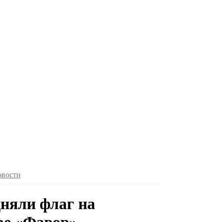
овости
дняли флаг на