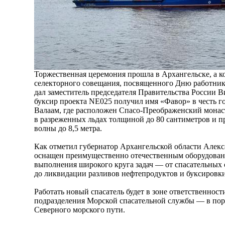
Торжественная церемония прошла в Архангельске, а ко
селекторного совещания, посвященного Дню работнико
дал заместитель председателя Правительства России 
буксир проекта NE025 получил имя «Фавор» в честь г
Валаам, где расположен Спасо-Преображенский монас
в разреженных льдах толщиной до 80 сантиметров и п
волны до 8,5 метра.
Как отметил губернатор Архангельской области Алек
оснащен преимущественно отечественным оборудован
выполнения широкого круга задач — от спасательных
до ликвидации разливов нефтепродуктов и буксировки
Работать новый спасатель будет в зоне ответственнос
подразделения Морской спасательной службы — в порт
Северного морского пути.