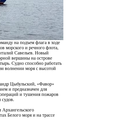
манду на подъем флага в ходе
в морского и речного флота,
Виталий Савельев. Новый
орной вершины на острове
тырь. Судно способно работать
ри волнении моря с высотой
сандр Цыбульский, «Фавор»
ием и предназначен для
 операций и тушения пожаров
 судов.
ти Архангельского
ах Белого моря и на трассе