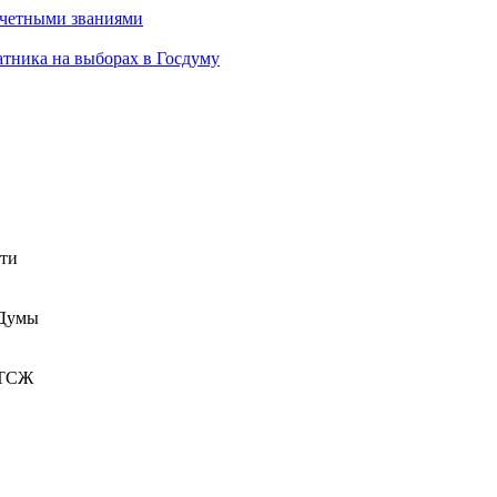
очетными званиями
атника на выборах в Госдуму
сти
 Думы
 ТСЖ