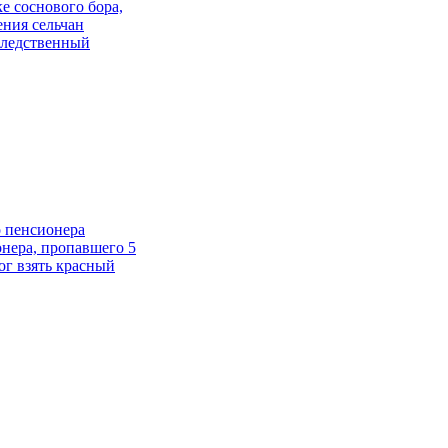
 соснового бора,
ения сельчан
Следственный
о пенсионера
онера, пропавшего 5
ог взять красный