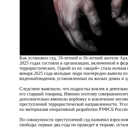
Как установил суд, 19-летний и 16-летний жители Арх
2025 годах состояли в организации, включенной в фе
террористических. Одной из их «акций» стала ночная в
января 2025 года молодые люди поочередно вывели из 
видеонаблюдения, установленных на жилых домах и зд
Следствие выяснило, что подростка вовлек в деятель
его старший товарищ. Именно поэтому совершенноле
дополнительно вменили вербовку и вовлечение несов
преступлений террористической направленности. Уго
по материалам оперативной разработки РУФСБ России
По совокупности преступлений суд назначил взросло
свободы: первые два года он проведет в тюрьме, оста