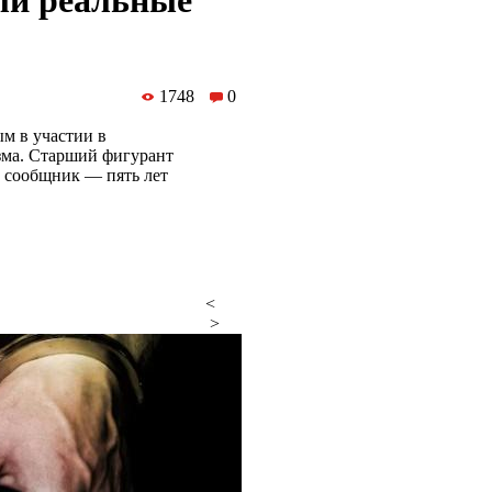
ли реальные
1748
0
м в участии в
зма. Старший фигурант
й сообщник — пять лет
<
>