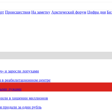
рт
Происшествия
На заметку
Арктический форум
Цифра дня
Би
ч» и заросли лопухами
я в реабилитационном центре
чными лужами
инили в хищении миллионов
 продали за один рубль