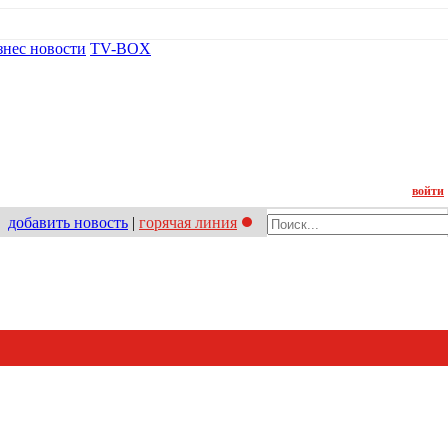
знес новости
TV-BOX
Контакт
войти
добавить новость
|
горячая линия