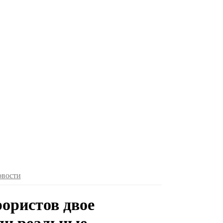
овости
рористов двое