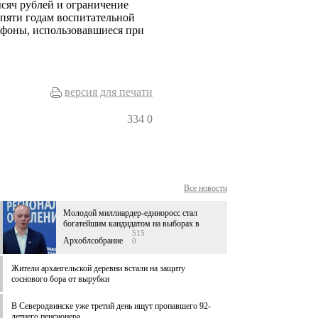
ысяч рублей и ограничение
пяти годам воспитательной
ефоны, использовавшиеся при
версия для печати
334
0
Все новости
Молодой миллиардер-единоросс стал
богатейшим кандидатом на выборах в
515
Архоблсобрание
0
Жители архангельской деревни встали на защиту
соснового бора от вырубки
В Северодвинске уже третий день ищут пропавшего 92-
летнего пенсионера