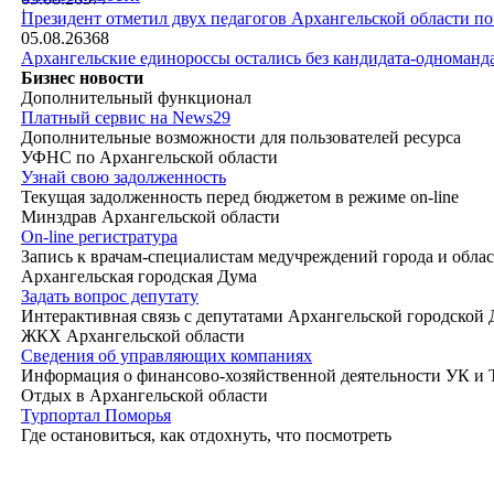
|
Президент отметил двух педагогов Архангельской области п
05.08.26
368
Архангельские единороссы остались без кандидата-одноманд
Бизнес новости
Дополнительный функционал
Платный сервис на News29
Дополнительные возможности для пользователей ресурса
УФНС по Архангельской области
Узнай свою задолженность
Текущая задолженность перед бюджетом в режиме on-line
Минздрав Архангельской области
On-line регистратура
Запись к врачам-специалистам медучреждений города и обла
Архангельская городская Дума
Задать вопрос депутату
Интерактивная связь с депутатами Архангельской городской
ЖКХ Архангельской области
Сведения об управляющих компаниях
Информация о финансово-хозяйственной деятельности УК и
Отдых в Архангельской области
Турпортал Поморья
Где остановиться, как отдохнуть, что посмотреть