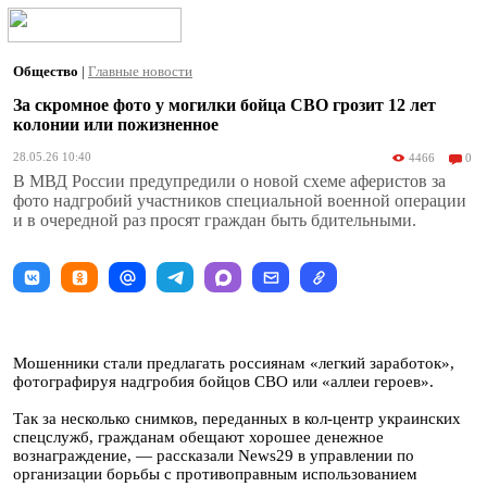
Общество
|
Главные новости
За скромное фото у могилки бойца СВО грозит 12 лет
колонии или пожизненное
28.05.26 10:40
4466
0
В МВД России предупредили о новой схеме аферистов за
фото надгробий участников специальной военной операции
и в очередной раз просят граждан быть бдительными.
Мошенники стали предлагать россиянам «легкий заработок»,
фотографируя надгробия бойцов СВО или «аллеи героев».
Так за несколько снимков, переданных в кол-центр украинских
спецслужб, гражданам обещают хорошее денежное
вознаграждение, — рассказали News29 в управлении по
организации борьбы с противоправным использованием