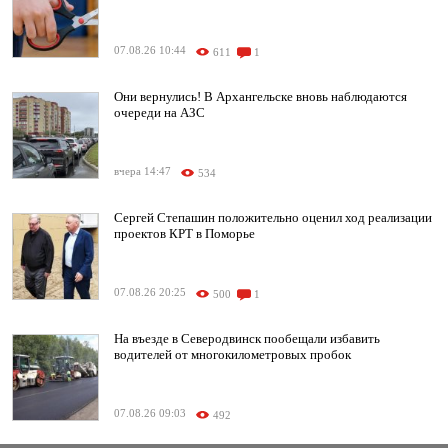
07.08.26 10:44
611
1
Они вернулись! В Архангельске вновь наблюдаются
очереди на АЗС
вчера 14:47
534
Сергей Степашин положительно оценил ход реализации
проектов КРТ в Поморье
07.08.26 20:25
500
1
На въезде в Северодвинск пообещали избавить
водителей от многокилометровых пробок
07.08.26 09:03
492