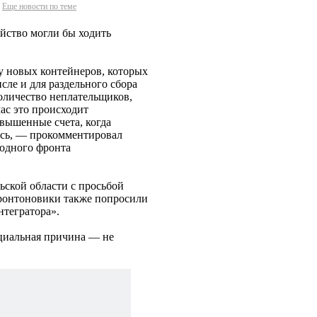
Еще новости по теме
яйство могли бы ходить
у новых контейнеров, которых
сле и для раздельного сбора
количество неплательщиков,
ас это происходит
вышенные счета, когда
ось, — прокомментировал
одного фронта
ьской области с просьбой
Фронтоновики также попросили
нтегратора».
ициальная причина — не