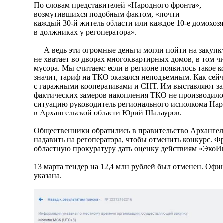
По словам представителей «Народного фронта»,
возмутившихся подобным фактом, «почти
каждый 30-й житель области или каждое 10-е домохоз
в должниках у регоператора».
— А ведь эти огромные деньги могли пойти на закупк
не хватает во дворах многоквартирных домов, в том чи
мусора. Мы считаем: если в регионе появилось такое 
значит, тариф на ТКО оказался неподъемным. Как сейч
с гаражными кооперативами и СНТ. Им выставляют за
фактических замеров накопления ТКО не производил
ситуацию руководитель регионального исполкома Нар
в Архангельской области Юрий Шалауров.
Общественники обратились в правительство Архангел
надавить на регоператора, чтобы отменить конкурс. 
областную прокуратуру дать оценку действиям «ЭкоИ
13 марта тендер на 12,4 млн рублей был отменен. Оф
указана.