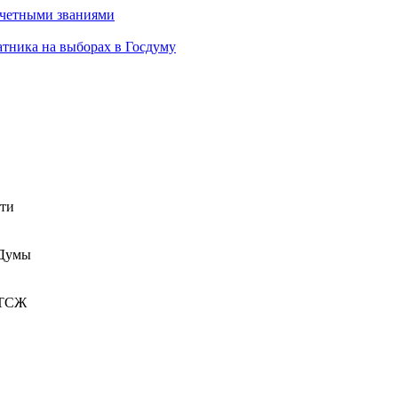
очетными званиями
атника на выборах в Госдуму
сти
 Думы
 ТСЖ