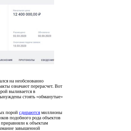
ался на необснованно
акты означают перерасчет. Вот
орой выливается в
, вынуждены стоять «обманутые»
рых порой
сдираются
миллионы
ников подобного рода объектов
 приравняли к объектам
взымание завышенной