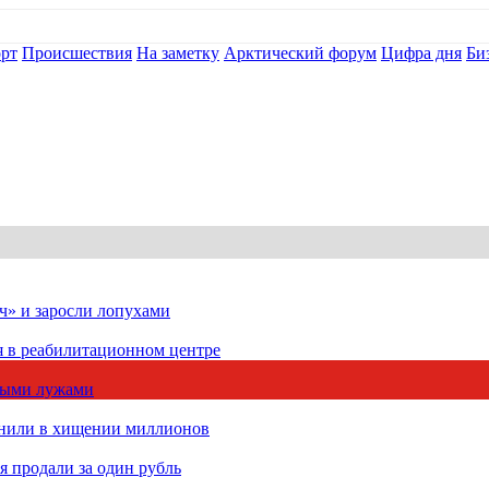
рт
Происшествия
На заметку
Арктический форум
Цифра дня
Би
ч» и заросли лопухами
я в реабилитационном центре
чными лужами
инили в хищении миллионов
 продали за один рубль