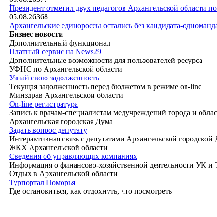
|
Президент отметил двух педагогов Архангельской области п
05.08.26
368
Архангельские единороссы остались без кандидата-одноманд
Бизнес новости
Дополнительный функционал
Платный сервис на News29
Дополнительные возможности для пользователей ресурса
УФНС по Архангельской области
Узнай свою задолженность
Текущая задолженность перед бюджетом в режиме on-line
Минздрав Архангельской области
On-line регистратура
Запись к врачам-специалистам медучреждений города и обла
Архангельская городская Дума
Задать вопрос депутату
Интерактивная связь с депутатами Архангельской городской
ЖКХ Архангельской области
Сведения об управляющих компаниях
Информация о финансово-хозяйственной деятельности УК и
Отдых в Архангельской области
Турпортал Поморья
Где остановиться, как отдохнуть, что посмотреть