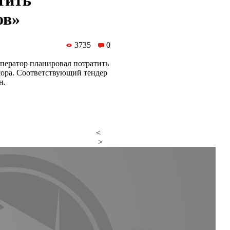
тить
ов»
3735
0
оператор планировал потратить
усора. Соответствующий тендер
н.
<
>