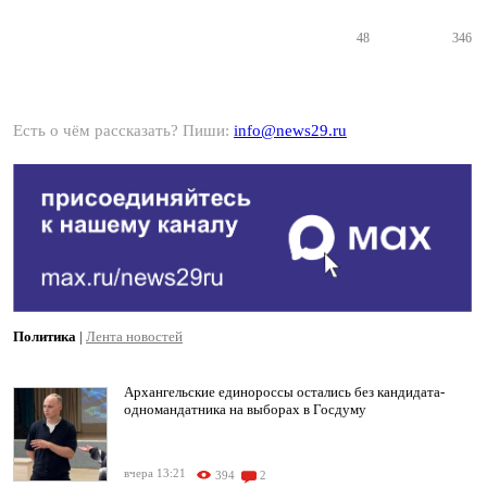
48
346
Есть о чём рассказать? Пиши:
info@news29.ru
Политика
|
Лента новостей
Архангельские единороссы остались без кандидата-
одномандатника на выборах в Госдуму
вчера 13:21
394
2