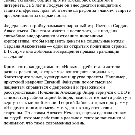
самых активных борцов против блокировок соцсетей и
интернета. За 5 лет в Госдуме он внёс десятки инициатив о
защите цифровых прав: об отмене штрафов за «лайки», запрете
преследования за старые посты.
Федеральную тройку замыкает народный мэр Якутска Сардана
Авксентьева. Она стала известна после того, как продала
служебные внедорожники и отменила чиновничьи
корпоративы, чтобы направить деньги на социальные нужды.
Сардана Авксентьева — один из открытых политиков страны.
В Госдуме она добилась возвращения прямых трансляций
заседаний.
Кроме того, кандидатами от «Новых людей» стали жители
разных регионов, которые уже воплощают социальные,
благотворительные, культурные и другие проекты. Например,
иркутский невролог Евгений Файзулин помог тысячам
пациентам справиться с депрессией и тревожными
расстройствами. Полковник Александр Зицер вернулся с СВО и
занимается реабилитацией бойцов, помогает им найти работу и
вернуться к мирной жизни. Георгий Зайцев открыл программу
«Я в деле» и помог тысячам студентов запустить свои
стартапы. По словам Алексея Нечаева, партия сделала ставку
на людей, которые работали в реальном секторе экономики и
понимают, что такое современная жизнь.