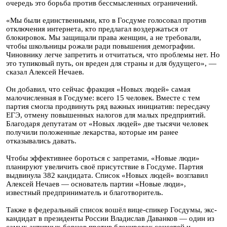
очередь это борьба против бессмысленных ограничений.
«Мы были единственными, кто в Госдуме голосовал против
отключения интернета, кто предлагал воздержаться от
блокировок. Мы защищали права женщин, а не требовали,
чтобы школьницы рожали ради повышения демографии.
Чиновнику легче запретить и отчитаться, что проблемы нет. Но
это тупиковый путь, он вреден для страны и для будущего», —
сказал Алексей Нечаев.
Он добавил, что сейчас фракция «Новых людей» самая
малочисленная в Госдуме: всего 15 человек. Вместе с тем
партия смогла продвинуть ряд важных инициатив: пересдачу
ЕГЭ, отмену повышенных налогов для малых предприятий.
Благодаря депутатам от «Новых людей» две тысячи человек
получили положенные лекарства, которые им ранее
отказывались давать.
Чтобы эффективнее бороться с запретами, «Новые люди»
планируют увеличить своё присутствие в Госдуме. Партия
выдвинула 382 кандидата. Список «Новых людей» возглавил
Алексей Нечаев — основатель партии «Новые люди»,
известный предприниматель и благотворитель.
Также в федеральный список вошёл вице-спикер Госдумы, экс-
кандидат в президенты России Владислав Даванков — один из