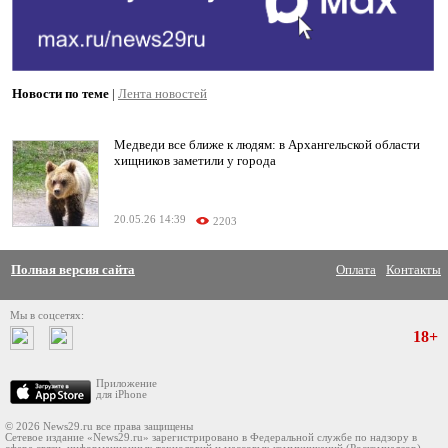
Новости по теме
|
Лента новостей
Медведи все ближе к людям: в Архангельской области
хищников заметили у города
20.05.26 14:39
2203
Полная версия сайта
Оплата
Контакты
Мы в соцсетях:
18+
Приложение
для iPhone
© 2026 News29.ru все права защищены
Сетевое издание «News29.ru» зарегистрировано в Федеральной службе по надзору в