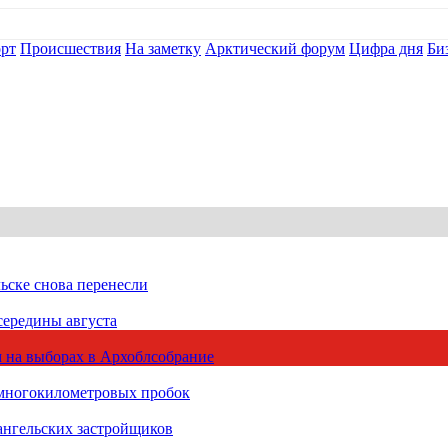
рт
Происшествия
На заметку
Арктический форум
Цифра дня
Би
ьске снова перенесли
середины августа
 на выборах в Архоблсобрание
 многокилометровых пробок
ангельских застройщиков