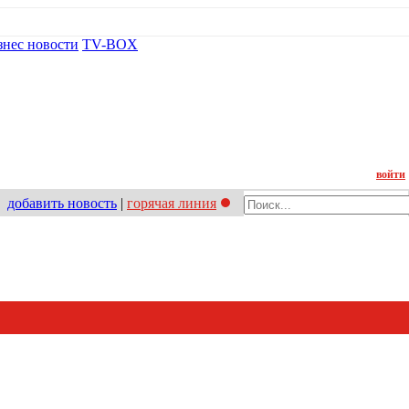
знес новости
TV-BOX
Контакт
войти
добавить новость
|
горячая линия