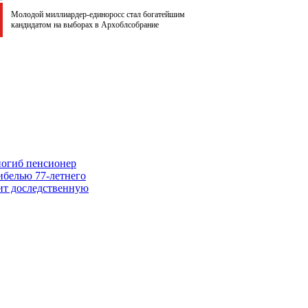
Молодой миллиардер-единоросс стал богатейшим
кандидатом на выборах в Архоблсобрание
погиб пенсионер
ибелью 77-летнего
ит доследственную