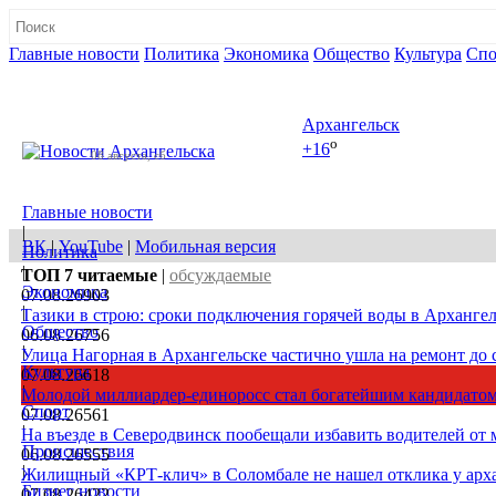
Главные новости
Политика
Экономика
Общество
Культура
Спо
Полная версия сайта
Архангельск
o
+16
08 августа, сб
Главные новости
|
ВК
|
YouTube
|
Мобильная версия
Политика
|
ТОП 7
читаемые
|
обсуждаемые
Экономика
07.08.26
903
|
Тазики в строю: сроки подключения горячей воды в Архангел
Общество
06.08.26
756
|
Улица Нагорная в Архангельске частично ушла на ремонт до 
Культура
07.08.26
618
|
Молодой миллиардер-единоросс стал богатейшим кандидатом
Спорт
07.08.26
561
|
На въезде в Северодвинск пообещали избавить водителей от
Происшествия
06.08.26
555
|
Жилищный «КРТ-клич» в Соломбале не нашел отклика у арх
Бизнес новости
07.08.26
422