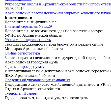
|
Руководству школы в Архангельской области пришлось ответи
06.08.26
416
Архангельские власти исключили закрытие хоккейного клуб
Бизнес новости
Дополнительный функционал
Платный сервис на News29
Дополнительные возможности для пользователей ресурса
УФНС по Архангельской области
Узнай свою задолженность
Текущая задолженность перед бюджетом в режиме on-line
Минздрав Архангельской области
On-line регистратура
Запись к врачам-специалистам медучреждений города и обла
Архангельская городская Дума
Задать вопрос депутату
Интерактивная связь с депутатами Архангельской городской
ЖКХ Архангельской области
Сведения об управляющих компаниях
Информация о финансово-хозяйственной деятельности УК и
Отдых в Архангельской области
Турпортал Поморья
Где остановиться, как отдохнуть, что посмотреть