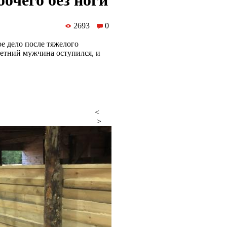
бочего без ноги
2693
0
е дело после тяжелого
летний мужчина оступился, и
<
>