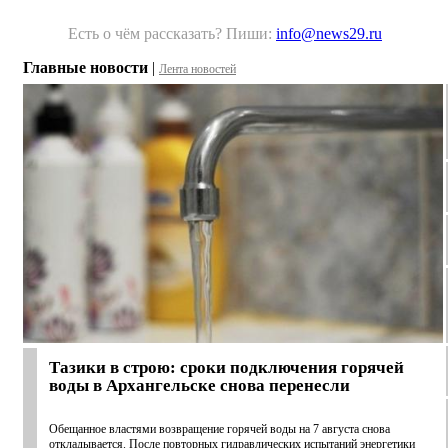
Есть о чём рассказать? Пиши:
info@news29.ru
Главные новости
|
Лента новостей
Тазики в строю: сроки подключения горячей
воды в Архангельске снова перенесли
Обещанное властями возвращение горячей воды на 7 августа снова
откладывается. После повторных гидравлических испытаний энергетики