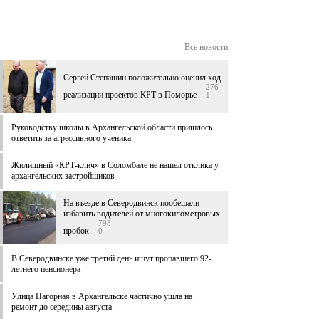
Все новости
Сергей Степашин положительно оценил ход
276
реализации проектов КРТ в Поморье
1
Руководству школы в Архангельской области пришлось
ответить за агрессивного ученика
Жилищный «КРТ-клич» в Соломбале не нашел отклика у
архангельских застройщиков
На въезде в Северодвинск пообещали
избавить водителей от многокилометровых
798
пробок
0
В Северодвинске уже третий день ищут пропавшего 92-
летнего пенсионера
Улица Нагорная в Архангельске частично ушла на
ремонт до середины августа