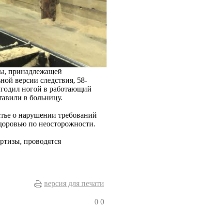
мы, принадлежащей
ой версии следствия, 58-
 угодил ногой в работающий
авили в больницу.
атье о нарушении требований
здоровью по неосторожности.
ртизы, проводятся
версия для печати
0
0