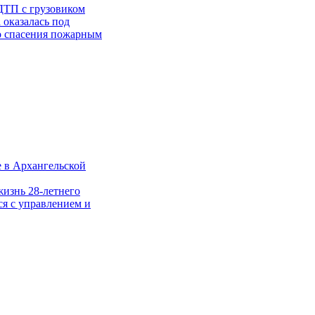
ДТП с грузовиком
 оказалась под
го спасения пожарным
е в Архангельской
жизнь 28-летнего
ся с управлением и