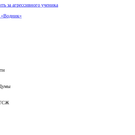
ть за агрессивного ученика
а «Водник»
сти
 Думы
 ТСЖ